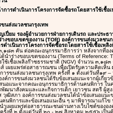
่วน
าการดำเนินการโครงการจัดซื้อรถโดยสารใช้เชื้อเ
รขนส่งมวลชนกรุงเทพ
ุญเปี่ยม รองผู้อำนวยการฝ่ายการเดินรถ และประ
่างขอบเขตของงาน (TOR) องค์การขนส่งมวลชนกรุง
ดำเนินการโครงการจัดซื้อรถโดยสารใช้เชื้อเพลิง
,๑๘๓ คัน ต่อคณะอนุกรรมาธิการว่า หลังจากที่อง
ด้นำร่างขอบเขตของงาน (Terms of Reference: 
รใช้เชื้อเพลิงก๊าซธรรมชาติ (NGV) จำนวน ๓,๑๘๓ ค
กส์ เผยแพร่ต่อสาธารณชน เพื่อเปิดรับความคิดเห็น
การขนส่งมวลชนกรุงเทพ ครั้งที่ ๑ ตั้งแต่วันที่๑๙
องค์การขนส่งมวลชนได้รับข้อเสนอแนะจากผู้เกี่ยว
อเสนอแนะจากคณะอนุกรรมาธิการด้านคนพิการ ใ
ัฒนาสังคมและและกิจการเด็ก เยาวชน สตรี ผู้สูง
าส วุฒิสภา องค์การขนส่งมวลชนได้นำข้อเสนอแน
คนพิการและข้อเสนอแนะอื่น ๆ มาพิจารณาแก้ไข ปร
จะนำเผยแพร่ต่อสาธารณะชนผ่านทางเว็บไซต์ขององ
ั้งที่ ๒ ตั้งแต่วันที่ ๒๐ - ๒๗ สิงหาคม ๒๕๕๖ เป็น