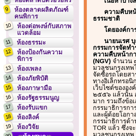
เนื้อหาบางส
9
ห้องตลาดผลิตภัณฑ์
ความคืบหน้
คนพิการ
ธรรมชาติ
10
ห้องต่อพงษ์กับสภาพ
โดยองค์กา
แวดล้อม
นายนเรศ บ
11
ห้องธรรมะ
กรรมการจัดทำร
12
ห้องป้องกันความ
ความคืบหน้าการ
พิการ
(NGV)
จำนวน ๓
มวลชนกรุงเทพไ
13
ห้องเพลง
จัดซื้อรถโดยสา
14
ห้องภัยพิบัติ
ทางอิเล็กทรอนิ
15
เว็บไซต์ขององค์
ห้องภาษามือ
๒๕๕๖ แล้วนั้น 
16
ห้องรัฐธรรมนูญ
มาก รวมถึงข้
17
ห้องรับแขก
กรรมาธิการการพ
และผู้ด้อยโอก
18
ห้องลิงค์
กรรมาธิการด้าน
19
ห้องวิจัย
TOR แล้ว ซึ่ง
มวลชนกรุงเทพ คร