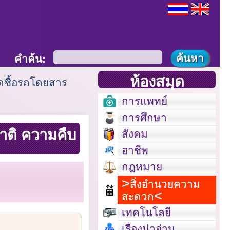
คำค้น:
ห้องสมุด
ดซื้อรถโดยสาร
การแพทย์
การศึกษา
าติ ความคืบ
สังคม
อาชีพ
กฎหมาย
สิ่งอำนวยความ
สะดวก
เทคโนโลยี
เรื่องน่าอ่าน