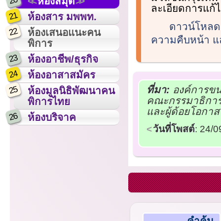
20
ห้องสมุด
ละเอียดการแก้ไข
21
ห้องสาร มพพท.
ดาวน์โหลดเ
22
ห้องเสนอแนะคน
ความคืบหน้า แ
พิการ
23
ห้องอาชีพ/ธุรกิจ
24
ห้องอาสาสมัคร
ที่มา:
องค์การขน
25
ห้องมูลนิธิพัฒนาคน
คณะกรรมาธิการก
พิการไทย
และผู้ด้อยโอกาส
26
ห้องบริจาค
วันที่โพสต์
: 24/
คำค้น