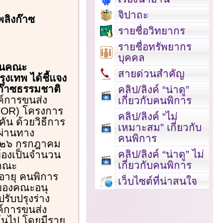
จิปาถะ
พลิงก๊าซ
รายชื่อวิทยากร
รายชื่อทรัพยากร
บุคคล
ธานคณะ
สายด่วนสำคัญ
เทพ ได้ชี้แจง
ก๊าซธรรมชาติ
คลิป/ลิงค์ “น่าดู”
ค์การขนส่ง
เกี่ยวกับคนพิการ
TOR) โครงการ
คลิป/ลิงค์ “ไม่
ัน ด้วยวิธีการ
เหมาะสม” เกี่ยวกับ
 ผ่านทาง
คนพิการ
 – ๒๖ กรกฎาคม
คลิป/ลิงค์ “น่าดู” ไม่
ข้องเป็นจำนวน
เกี่ยวกับคนพิการ
นคณะ
อายุ คนพิการ
เว็บไซต์ที่น่าสนใจ
ะของคณะอนุ
ับปรุงร่าง
ค์การขนส่ง
ต้นไป โดยมีราย