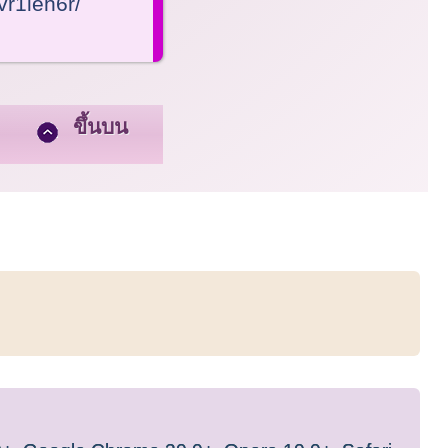
vr1ieh6r/
ขึ้นบน