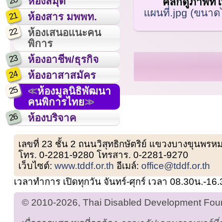
20
ห้องสมุด
คลิกดูภาพที่ใ
แผนที่.jpg (ขนาดไ
21
ห้องสาร มพพท.
22
ห้องเสนอแนะคน
พิการ
23
ห้องอาชีพ/ธุรกิจ
24
ห้องอาสาสมัคร
25
ห้องมูลนิธิพัฒนา
คนพิการไทย
26
ห้องบริจาค
เลขที่ 23 ชั้น 2 ถนนวิสุทธิกษัตริย์ แขวงบางขุน
โทร. 0-2281-9280 โทรสาร. 0-2281-9270
เว็บไซต์:
www.tddf.or.th
อีเมล์:
office@tddf.or.th
เวลาทำการ เปิดทุกวัน จันทร์-ศุกร์ เวลา 08.30น.-16
© 2010-2026, Thai Disabled Development Found