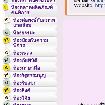
E-mail:
office
Website:
http
9
ห้องตลาดผลิตภัณฑ์
คนพิการ
10
ห้องต่อพงษ์กับสภาพ
แวดล้อม
11
ห้องธรรมะ
12
ห้องป้องกันความ
พิการ
13
ห้องเพลง
14
ห้องภัยพิบัติ
15
ห้องภาษามือ
16
ห้องรัฐธรรมนูญ
17
ห้องรับแขก
18
ห้องลิงค์
19
ห้องวิจัย