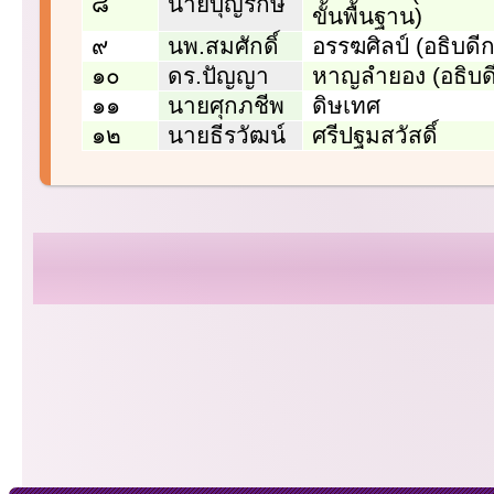
๘
นายบุญรักษ์
ขั้นพื้นฐาน)
๙
นพ.สมศักดิ์
อรรฆศิลป์ (อธิบด
๑๐
ดร.ปัญญา
หาญลำยอง (อธิบด
๑๑
นายศุกภชีพ
ดิษเทศ
๑๒
นายธีรวัฒน์
ศรีปฐมสวัสดิ์