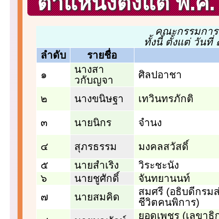
ตำแหน่งตั้งแต่ พ.ศ
คณะกรรมการม
ทั้งนี้ ตั้งแต่ วั
ลำดับ
รายชื่อ
นางสา
๑
ศิลปอาชา
วกับญจา
๒
นางขนิษฐา
เทวินทรภักติ
๓
นายนิกร
จำนง
๔
สุภรธรรม
มงคลสวัสดิ์
๕
นายสำเริง
วิระชะนัง
๖
นายชูศักดิ์
จันทยานนท์
สมศรี (อธิบดีกรม
๗
นายสมคิด
ชีวิตคนพิการ)
ยอดเพชร (เลขาธ