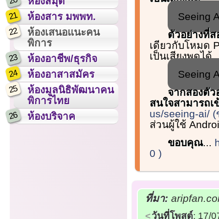
20
ห้องสมุด
21
Seeing A
ห้องสาร มพพท.
22
ห้องเสนอแนะคน
ตัวอย่างที
พิการ
เดียวกับโหมด P
เป็นเสียงพูดได้
23
ห้องอาชีพ/ธุรกิจ
24
Seeing A
ห้องอาสาสมัคร
25
ห้องมูลนิธิพัฒนาคน
จากสองตัวอย
พิการไทย
สนใจสามารถเข้า
us/seeing-ai/ (
26
ห้องบริจาค
ส่วนผู้ใช้ Andr
ขอบคุณ
...
0 )
ที่มา:
aripfan.co
วันที่โพสต์
: 17/