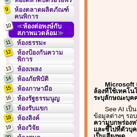
9
ห้องตลาดผลิตภัณฑ์
คนพิการ
10
ห้องต่อพงษ์กับ
สภาพแวดล้อม
11
ห้องธรรมะ
12
ห้องป้องกันความ
พิการ
13
ห้องเพลง
14
ห้องภัยพิบัติ
Microsoft 
15
ห้องภาษามือ
ล้องที่ใช้เทคโน
ระบุลักษณะบุคค
16
ห้องรัฐธรรมนูญ
17
ห้องรับแขก
See AI เป็
ข้อมูลต่างๆ รอบต
18
ห้องลิงค์
ความบกพร่องหรื
19
ห้องวิจัย
และชี้ไปที่ตั
เป็นเสียงพูด