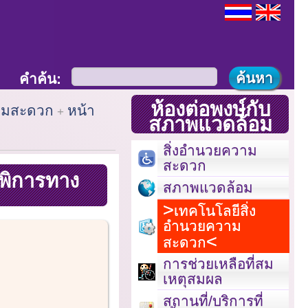
คำค้น:
ห้องต่อพงษ์กับ
วามสะดวก
หน้า
สภาพแวดล้อม
สิ่งอำนวยความ
สะดวก
้พิการทาง
สภาพแวดล้อม
เทคโนโลยีสิ่ง
อำนวยความ
สะดวก
การช่วยเหลือที่สม
เหตุสมผล
สถานที่/บริการที่