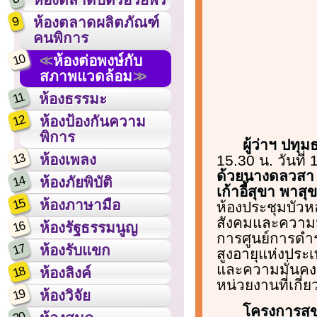
9
ห้องตลาดผลิตภัณฑ์
คนพิการ
10
ห้องต่อพงษ์กับ
สภาพแวดล้อม
11
ห้องธรรมะ
12
ห้องป้องกันความ
พิการ
ผู้ว่าฯ ปทุ
13
ห้องเพลง
15.30 น. วันที่
ด้วยนางดลวสา 
14
ห้องภัยพิบัติ
เก้าอี้สุขา พาส
15
ห้องภาษามือ
ห้องประชุมบัวห
สังคมและความมั
16
ห้องรัฐธรรมนูญ
การศูนย์การดำ
17
ห้องรับแขก
สูงอายุแห่งปร
และความมั่นคงข
18
ห้องลิงค์
หน่วยงานที่เกี่
19
ห้องวิจัย
โครงการสุข