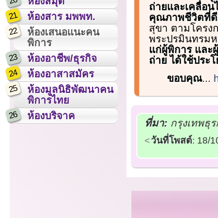
20
ห้องสมุด
ถ่ายและเคลื่อนไ
21
ห้องสาร มพพท.
คุณภาพชีวิตที่ดี
สุขา ตามโครงกา
22
ห้องเสนอแนะคน
พระปรมินทรมห
พิการ
แก่ผู้พิการ และ
23
ห้องอาชีพ/ธุรกิจ
ถ่าย ได้ใช้ประโ
24
ห้องอาสาสมัคร
ขอบคุณ
...
25
ห้องมูลนิธิพัฒนาคน
พิการไทย
26
ห้องบริจาค
ที่มา:
กรุงเทพธุร
วันที่โพสต์
: 18/