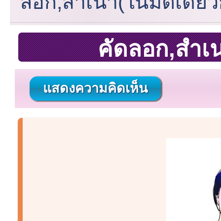
ลอก,สำเนา(ในมิติเดียว
คัดลอก,สำเน
แสดงความคิดเห็น