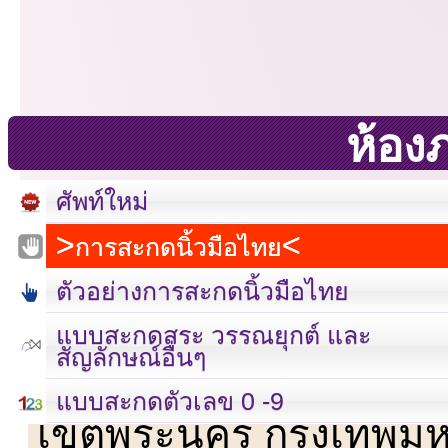
ห้อง
ศัพท์ใหม่
การสะกดนิ้วมือไทย
ตัวอย่างการสะกดนิ้วมือไทย
แบบสะกดสระ วรรณยุกต์ และ
สัญลักษณ์อื่นๆ
เลขที่ 23 ชั้น 2 ถนนวิ
แบบสะกดตัวเลข 0 -9
เขตพระนคร กรุงเทพม