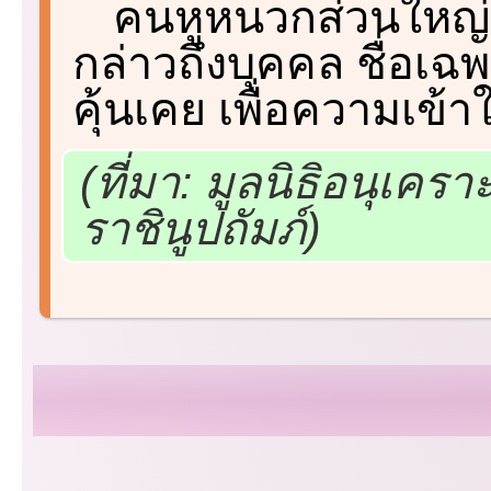
คนหูหนวกส่วนใหญ่ใช
กล่าวถึงบุคคล ชื่อเฉพา
คุ้นเคย เพื่อความเข้า
(ที่มา: มูลนิธิอนุเ
ราชินูปถัมภ์)