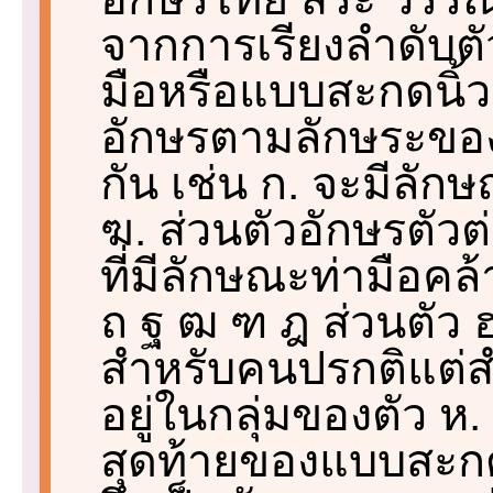
จากการเรียงลำดับต
มือหรือแบบสะกดนิ้ว
อักษรตามลักษระของท
กัน เช่น ก. จะมีลัก
ฆ. ส่วนตัวอักษรตัวต่
ที่มีลักษณะท่ามือคล้า
ถ ฐ ฒ ฑ ฎ ส่วนตัว ฮ 
สำหรับคนปรกติแต่ส
อยู่ในกลุ่มของตัว ห. 
สุดท้ายของแบบสะก