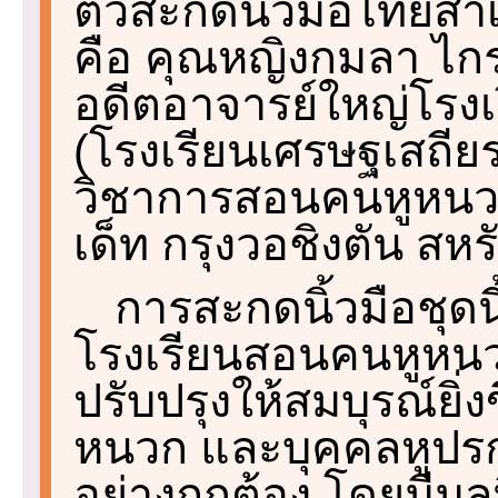
ตัวสะกดนิ้วมือไทยสำเ
คือ คุณหญิงกมลา ไกรฤ
อดีตอาจารย์ใหญ่โรง
(โรงเรียนเศรษฐเสถียร
วิชาการสอนคนหูหนว
เด็ท กรุงวอชิงตัน สหร
การสะกดนิ้วมือชุดนี
โรงเรียนสอนคนหูหนวก
ปรับปรุงให้สมบุรณ์ยิ่งข
หนวก และบุคคลหูปรก
อย่างถูกต้อง โดยมีมู