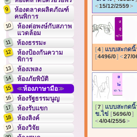
15/12/2559
9
ห้องตลาดผลิตภัณฑ์
คนพิการ
10
ห้องต่อพงษ์กับสภาพ
แวดล้อม
11
ห้องธรรมะ
แบบสะกดนิ้วม
4
12
ห้องป้องกันความ
4496/0
27/0
พิการ
13
ห้องเพลง
14
ห้องภัยพิบัติ
15
ห้องภาษามือ
16
ห้องรัฐธรรมนูญ
แบบสะกดนิ้ว
7
17
ห้องรับแขก
ข.ไข่
5696/0
18
ห้องลิงค์
4/04/2556
19
ห้องวิจัย