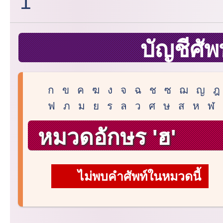
1
บัญชีศัพ
ก
ข
ค
ฆ
ง
จ
ฉ
ช
ซ
ฌ
ญ
ฎ
ฟ
ภ
ม
ย
ร
ล
ว
ศ
ษ
ส
ห
ฬ
หมวดอักษร 'ฮ'
ไม่พบคำศัพท์ในหมวดนี้