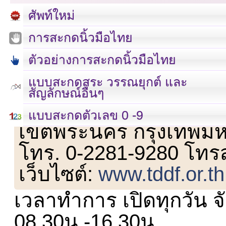
ศัพท์ใหม่
การสะกดนิ้วมือไทย
ตัวอย่างการสะกดนิ้วมือไทย
แบบสะกดสระ วรรณยุกต์ และ
สัญลักษณ์อื่นๆ
เลขที่ 23 ชั้น 2 ถนนวิ
แบบสะกดตัวเลข 0 -9
เขตพระนคร กรุงเทพม
โทร. 0-2281-9280 โทร
เว็บไซต์:
www.tddf.or.th
เวลาทำการ เปิดทุกวัน จั
08.30น.-16.30น.