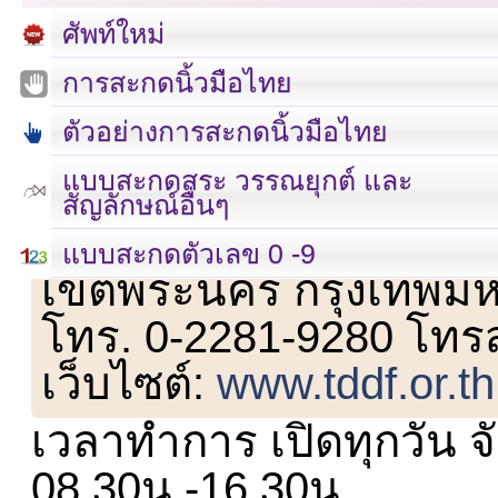
ศัพท์ใหม่
การสะกดนิ้วมือไทย
ตัวอย่างการสะกดนิ้วมือไทย
แบบสะกดสระ วรรณยุกต์ และ
สัญลักษณ์อื่นๆ
เลขที่ 23 ชั้น 2 ถนนวิ
แบบสะกดตัวเลข 0 -9
เขตพระนคร กรุงเทพม
โทร. 0-2281-9280 โทร
เว็บไซต์:
www.tddf.or.th
เวลาทำการ เปิดทุกวัน จั
08.30น.-16.30น.