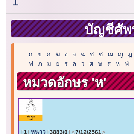
1
บัญชีศัพ
ก
ข
ค
ฆ
ง
จ
ฉ
ช
ซ
ฌ
ญ
ฎ
ฟ
ภ
ม
ย
ร
ล
ว
ศ
ษ
ส
ห
ฬ
หมวดอักษร 'ห'
หนาว
1
3883/0
7/12/2561