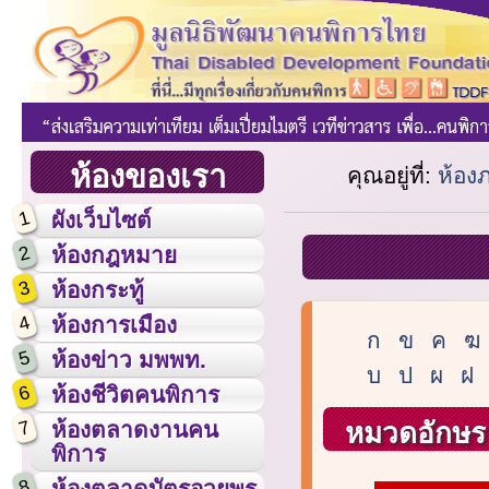
ห้องของเรา
คุณอยู่ที่:
ห้อง
1
ผังเว็บไซต์
2
ห้องกฎหมาย
3
ห้องกระทู้
4
ห้องการเมือง
ก
ข
ค
ฆ
5
ห้องข่าว มพพท.
บ
ป
ผ
ฝ
6
ห้องชีวิตคนพิการ
7
หมวดอักษร 
ห้องตลาดงานคน
พิการ
8
ห้องตลาดบัตรอวยพร