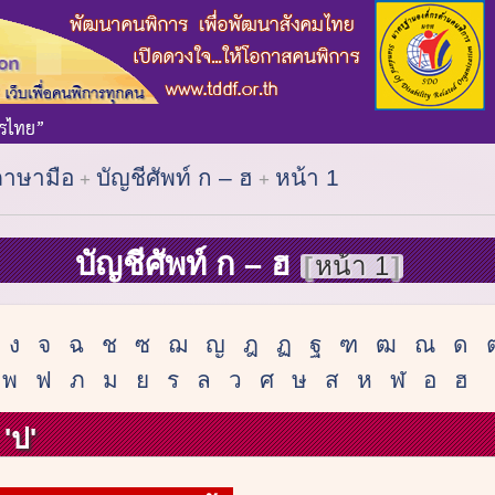
ภาษามือ
บัญชีศัพท์ ก – ฮ
หน้า 1
บัญชีศัพท์ ก – ฮ
หน้า 1
ง
จ
ฉ
ช
ซ
ฌ
ญ
ฎ
ฏ
ฐ
ฑ
ฒ
ณ
ด
พ
ฟ
ภ
ม
ย
ร
ล
ว
ศ
ษ
ส
ห
ฬ
อ
ฮ
'ป'