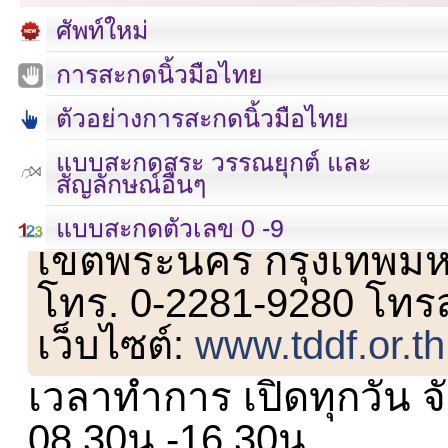
ศัพท์ใหม่
การสะกดนิ้วมือไทย
ตัวอย่างการสะกดนิ้วมือไทย
แบบสะกดสระ วรรณยุกต์ และ
สัญลักษณ์อื่นๆ
เลขที่ 23 ชั้น 2 ถนนวิ
แบบสะกดตัวเลข 0 -9
เขตพระนคร กรุงเทพม
โทร. 0-2281-9280 โทร
เว็บไซต์:
www.tddf.or.th
เวลาทำการ เปิดทุกวัน จั
08.30น.-16.30น.