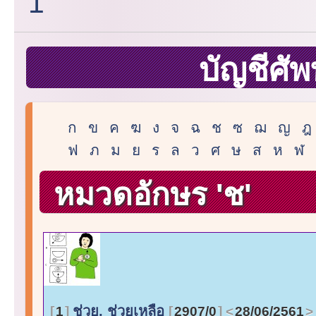
1
บัญชีศัพ
ก
ข
ค
ฆ
ง
จ
ฉ
ช
ซ
ฌ
ญ
ฎ
ฟ
ภ
ม
ย
ร
ล
ว
ศ
ษ
ส
ห
ฬ
หมวดอักษร 'ช'
ช่วย, ช่วยเหลือ
1
2907/0
28/06/2561