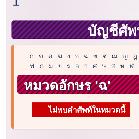
1
บัญชีศัพ
ก
ข
ค
ฆ
ง
จ
ฉ
ช
ซ
ฌ
ญ
ฎ
ฟ
ภ
ม
ย
ร
ล
ว
ศ
ษ
ส
ห
ฬ
หมวดอักษร 'ฉ'
ไม่พบคำศัพท์ในหมวดนี้