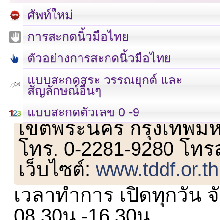
ศัพท์ใหม่
การสะกดนิ้วมือไทย
ตัวอย่างการสะกดนิ้วมือไทย
แบบสะกดสระ วรรณยุกต์ และ
สัญลักษณ์อื่นๆ
เลขที่ 23 ชั้น 2 ถนนวิ
แบบสะกดตัวเลข 0 -9
เขตพระนคร กรุงเทพม
โทร. 0-2281-9280 โทร
เว็บไซต์:
www.tddf.or.th
เวลาทำการ เปิดทุกวัน จั
08.30น.-16.30น.