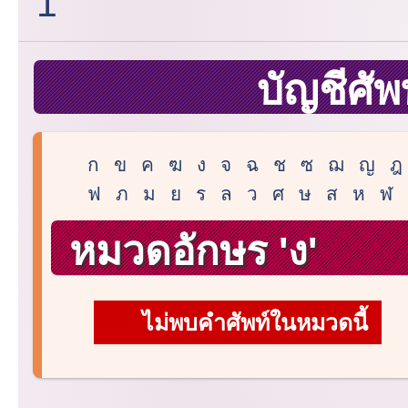
1
บัญชีศัพ
ก
ข
ค
ฆ
ง
จ
ฉ
ช
ซ
ฌ
ญ
ฎ
ฟ
ภ
ม
ย
ร
ล
ว
ศ
ษ
ส
ห
ฬ
หมวดอักษร 'ง'
ไม่พบคำศัพท์ในหมวดนี้