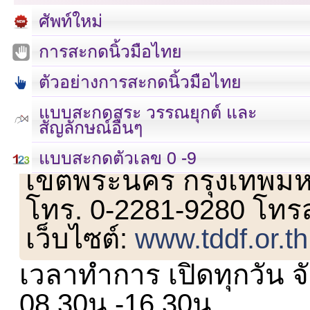
ศัพท์ใหม่
การสะกดนิ้วมือไทย
ตัวอย่างการสะกดนิ้วมือไทย
แบบสะกดสระ วรรณยุกต์ และ
สัญลักษณ์อื่นๆ
เลขที่ 23 ชั้น 2 ถนนวิ
แบบสะกดตัวเลข 0 -9
เขตพระนคร กรุงเทพม
โทร. 0-2281-9280 โทร
เว็บไซต์:
www.tddf.or.th
เวลาทำการ เปิดทุกวัน จั
08.30น.-16.30น.