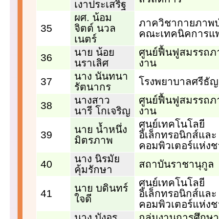
เงาประเสริฐ
ผศ. น้อม
ภาควิชากายภาพบ
35
จิตต์ นวล
คณะเทคนิคการแพ
เนตร์
นาย น้อย
ศูนย์ฟื้นฟูสมรรถ
36
นราเลิศ
งาน
นาง นันทนา
37
โรงพยาบาลศรีธั
รัตนากร
นางสาว
ศูนย์ฟื้นฟูสมรรถ
38
นารี โกเจริญ
งาน
ศูนย์เทคโนโลยี
นาย น้ำหนึ่ง
39
อิเล็กทรอนิกส์และ
มิตรภาพ
คอมพิวเตอร์แห่งช
นาง นิรมัย
40
สถาบันราชานุกูล
คุ้มรักษา
ศูนย์เทคโนโลยี
นาย บดินทร์
41
อิเล็กทรอนิกส์และ
ใจดี
คอมพิวเตอร์แห่งช
นาง บังอร
กลุ่มงานการศึกษา