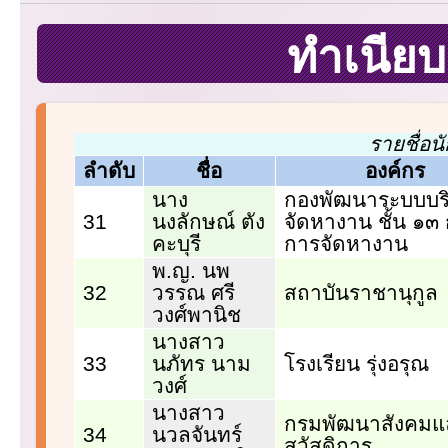
ทำเนียบ
รายชื่อน
ลำดับ
ชื่อ
องค์กร
นาง
กองพัฒนาระบบบร
31
นงลักษณ์ ตัง
จัดหางาน ชั้น ๑๓
คะบุรี
การจัดหางาน
พ.ญ. นพ
32
วรรณ ศรี
สถาบันราชานุกูล
วงศ์พานิช
นางสาว
33
นภัทร นาม
โรงเรียน รุ่งอรุณ
วงศ์
นางสาว
กรมพัฒนาสังคมแ
34
นวลจันทร์
สวัสดิการ