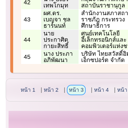
42
เทพโกมุท
สถาบันราชานุกูล
ผศ.ดร.
สำนักงานสภาสถา
43
เบญจา ชล
ราชภัฎ กระทรวง
ธาร์นนท์
ศึกษาธิการ
นาย
ศูนย์เทคโนโลยี
44
ประกาศิต
อิเล็กทรอนิกส์และ
กายะสิทธิ์
คอมพิวเตอร์แห่งช
นาง ประภา
บริษัท ไทยสวัสดิ์อ
45
อภิพัฒนา
เอ็กซปอร์ต จำกัด
หน้า 1
หน้า 2
หน้า 3
หน้า 4
หน้า