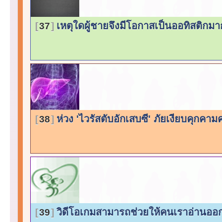
เหตุใดผู้ชายจึงมีโอกาสเป็นออทิสติกมา
37
ห่วง 'ไวรัสตับอักเสบซี' ภัยเงียบคุกค
38
วิดีโอเกมสามารถช่วยให้คนเราอ่านออ
39