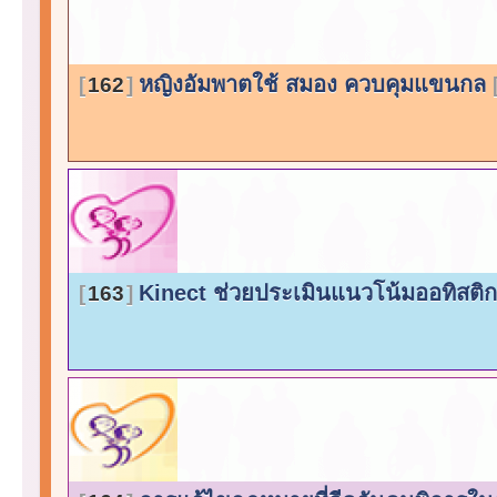
หญิงอัมพาตใช้ สมอง ควบคุมแขนกล
162
Kinect ช่วยประเมินแนวโน้มออทิสติ
163