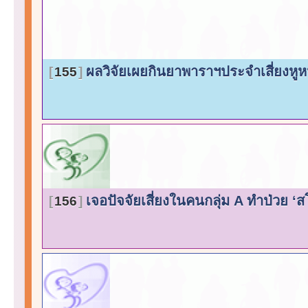
ผลวิจัยเผยกินยาพาราฯประจำเสี่ยงห
155
เจอปัจจัยเสี่ยงในคนกลุ่ม A ทำป่วย ‘
156