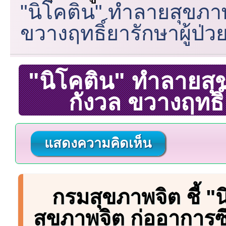
"นิโคติน" ทำลายสุขภาพ
ขวางฤทธิ์ยารักษาผู้ป่ว
"นิโคติน" ทำลายสุข
กังวล ขวางฤทธิ์
แสดงความคิดเห็น
กรมสุขภาพจิต ชี้ "น
สุขภาพจิต ก่ออาการซึ