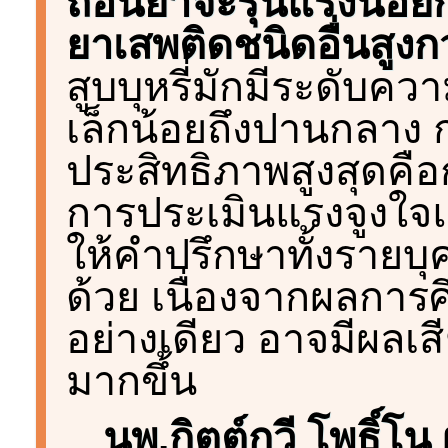
ถอนยาจะรุนแรงน้อยก
ยาเสพติดชนิดอื่นสูงกว
สูบบุหรี่มักมีระดับค
เล็กน้อยถึงปานกลาง ก
ประสิทธิภาพสูงสุดคื
การประเมินแรงจูงใจ
ให้คำปรึกษาทั้งรายบุค
ด้วย เนื่องจากผลการ
อย่างเดียว อาจมีผลเส
มากขึ้น
นพ.กิตต์กวี โพธิ์