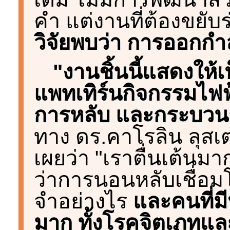
คำ แต่งานที่ต้องขยับ
วิจัยพบว่า การออกกำล
"งานชิ้นนี้แสดงให้
แพทเทิร์นกิจกรรมไฟฟ้
การหลับ และกระบวน
ทาง ดร.คาโรลิน ลุสเตน
เผยว่า "เราตื่นเต้นมา
ว่าการนอนหลับเชื่อ
จำอย่างไร
และคนที่ม
มาก ทั้งโรคจิตเภทและ