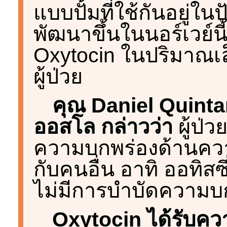
แบบปั้มที่ใช้กันอยู่ในป
พัฒนาขึ้นในนอร์เวย์น
Oxytocin ในปริมาณเล็
ผู้ป่วย
คุณ Daniel Quintan
ออสโล กล่าวว่า
ผู้ป่
ความบกพร่องด้านคว
กับคนอื่น อาทิ ออทิส
ไม่มีการบำบัดความบก
Oxytocin ได้รับ