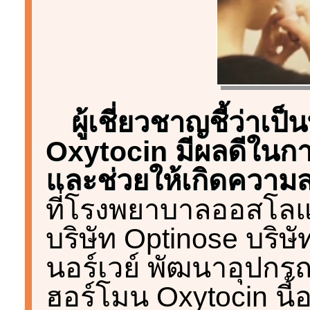
ผู้เชี่ยวชาญชี้ว่าเป็น
Oxytocin มีผลดีในก
และช่วยให้เกิดความ
ที่โรงพยาบาลออสโลแห่
บริษัท Optinose บริ
นอร์เวย์ พัฒนาอุปกรณ์
ฮอร์โมน Oxytocin นี