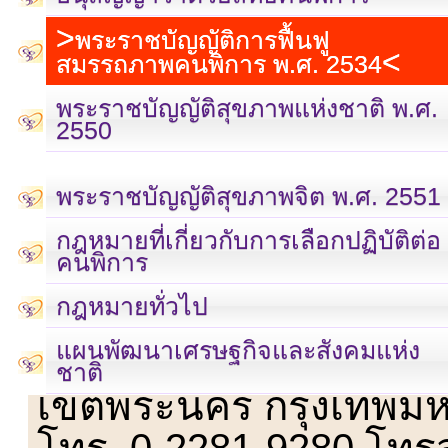
พระราชบัญญัติการฟื้นฟู
สมรรถภาพคนพิการ พ.ศ. 2534
พระราชบัญญัติสุขภาพแห่งชาติ พ.ศ.
2550
พระราชบัญญัติสุขภาพจิต พ.ศ. 2551
กฎหมายที่เกี่ยวกับการเลือกปฏิบัติต่อ
คนพิการ
กฎหมายทั่วไป
แผนพัฒนาเศรษฐกิจและสังคมแห่ง
เลขที่ 23 ชั้น 2 ถนนวิ
ชาติ
เขตพระนคร กรุงเทพม
โทร. 0-2281-9280 โทร