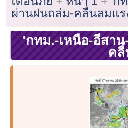
เตือนภัย
หน้า 1
'กท
ผ่านฝนถล่ม-คลื่นลมแร
'กทม.-เหนือ-อีสาน
คลื