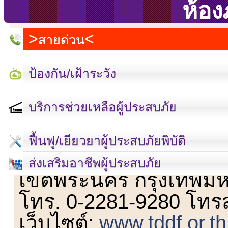
ห้องภ
สายด่วน
ป้องกัน/เฝ้าระวัง
บริการช่วยเหลือผู้ประสบภัย
ฟื้นฟู/เยียวยาผู้ประสบภัยพิบัติ
เลขที่ 23 ชั้น 2 ถนนวิ
ส่งเสริมอาชีพผู้ประสบภัย
เขตพระนคร กรุงเทพม
โทร. 0-2281-9280 โทร
เว็บไซต์:
www.tddf.or.th