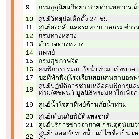
9
กรมอุตุนิยมวิทยา สายด่วนพยากรณ
10
ศูนย์วิทยุปอเต็กตึ๊ง 24 ชม.
11
ศูนย์ส่งกลับและรถพยาบาลกรมตำร
12
กรมทางหลวง
13
ตำรวจทางหลวง
14
แพทย์
15
กรมสุขภาพจิต
16
คนพิการประสบภัยน้ำท่วม แจ้งขอคว
17
ขอที่พักพิง(โรงเรียนสอนคนตาบอดพ
ศูนย์ปฏิบัติการช่วยเหลือคนพิการแล
18
ท่วม(ศชพน.) มูลนิธิพระมหาไถ่เพื่
19
ศูนย์น้ำใจตาทิพย์ต้านภัยน้ำท่วม
20
ศูนย์เตือนภัยพิบัติแห่งชาติ
21
ศูนย์บริการข่าวอากาศ กรมอุตุนิยมว
ศูนย์ปลอดภัยทางน้ำ แก้ไขชื่อเป็น เ
22