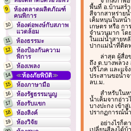
จากสภาพอาก
พื้นที่ อ.บ้านส
9
ห้องตลาดผลิตภัณฑ์
สีจากสาหร่ายน้
คนพิการ
เค็มหนุนในหน้า
10
ห้องต่อพงษ์กับสภาพ
เกษตร หรือ การ
แวดล้อม
จำนวนมาก โดยเฉ
ในแม่น้ำสายหลั
11
ห้องธรรมะ
ปากแม่น้ำที่ติดท
12
ห้องป้องกันความ
ล่าสุด ผู้สื
พิการ
ถึง ต.บางพลวง อ.
13
ห้องเพลง
บริโภค และแจ้ง
14
ห้องภัยพิบัติ
ประสานขอน้ำจา
ลบ.ม.
15
ห้องภาษามือ
สำหรับในหน้
16
ห้องรัฐธรรมนูญ
น้ำเค็มจากอ่าว
17
ห้องรับแขก
บางปะกง เข้าสู่
ปรากฏการณ์น้ำเ
18
ห้องลิงค์
19
ห้องวิจัย
อย่างไรก็ต
เปลี่ยนสีลงได้บ