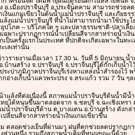
าศร้อนจัด ได้มีพายุฝนฤดูร้อนตกในหลายพื้นที่ จ.ป
ร้าง อ.เมืองปราจีนบุรี อ.ประจันตคาม สามารถช่วยล
ำเงินแกมเขียวในต้นน้ำแม่น้ำปราจีนบุรี และภัยธร
แล้งแม่น้ำปราจีนบุรี ที่น้ำไม่สามารถนำมาใช้ประ
อุปโภค – บริโภคใด ๆ และปลาธรรมชาติ-ปลาเลี้ยง
พาะปรากฏการณ์น้ำเปลี่ยนสีจากสาหร่ายน้ำเงินแก
กเป็นครั้งแรกในประเทศ ที่ปกติจะเกิดเฉพาะในทะเ
ะเลเท่านั้น
่อข่าวรายงานเมื่อเวลา 17.30 น. วันที่ 5 มิถุนายน น้ำ
บ้านสร้าง จ.ปราจีนบุรี จ.ปราจีนบุรีได้กักเก็บน้ำไว
ประปาภูมิภาคปราจีนบุรีเร่งหาแหล่งน้ำสำรองไว้ พร
กอ่างเก็บน้ำแควพระปรง จ.สระแก้ว รวม 7 วัน ๆล
าแล้งที่ต่อเนื่องนี้ สภาพแม่น้ำปราจีนบุรีต้นน้ำมีน้
ไทยได้หนุนขึ้นมาตลอดจาก จ.ชลบุรี จ.ฉะเชิงเทรา ผ
แม่น้ำปราจีนบุรีด้าน ต.บางแตน อ.บ้านสร้าง ดังกล่
ปลี่ยนสีจากสาหร่ายน้ำเงินแกมเขียวขึ้น
าม ตลอดช่วงเย็นที่ผ่านมา ฝนที่ตกช่วยลดปรากฏกา
้างส่วนหนึ่ง รวมถึงสภาพน้ำเค็มที่หนุนขณะนี้ด้วย