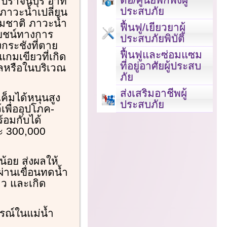
ราจีนบุรี อาทิ
ประสบภัย
ดภาวะน้ำเปลี่ยน
รมชาติ ภาวะน้ำ
ฟื้นฟู/เยียวยาผู้
โยชน์ทางการ
ประสบภัยพิบัติ
กระชังที่ตาย
ฟื้นฟูและซ่อมแซม
มเขียวที่เกิด
ที่อยู่อาศัยผู้ประสบ
ลหรือในบริเวณ
ภัย
ส่งเสริมอาชีพผู้
เค็มได้หนุนสูง
ประสบภัย
้เพื่ออุปโภค-
้อมกับได้
ะ 300,000
ำน้อย ส่งผลให้
่านเขื่อนทดน้ำ
าว และเกิด
รณ์ในแม่น้ำ