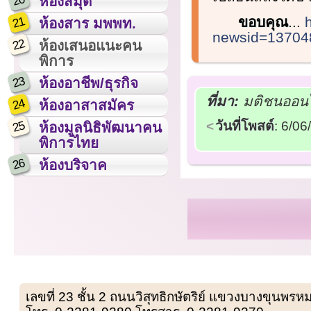
20
ห้องสมุด
ขอบคุณ
...
21
ห้องสาร มพพท.
newsid=13704
22
ห้องเสนอแนะคน
พิการ
23
ห้องอาชีพ/ธุรกิจ
ที่มา:
มติชนออนไล
24
ห้องอาสาสมัคร
25
วันที่โพสต์
: 6/0
ห้องมูลนิธิพัฒนาคน
พิการไทย
26
ห้องบริจาค
เลขที่ 23 ชั้น 2 ถนนวิสุทธิกษัตริย์ แขวงบางขุน