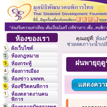
ห้องของเรา
คุณอยู่ที่:
ห้องภ
ช่วยลดภาวะน้ำเปลี่
1
ผังเว็บไซต์
2
ห้องกฎหมาย
ฝนพายุฤดูร
3
ห้องกระทู้
4
ห้องการเมือง
5
ห้องข่าว มพพท.
แสดงความ
6
ห้องชีวิตคนพิการ
7
ห้องตลาดงานคน
พิการ
8
ห้องตลาดบัตรอวยพร