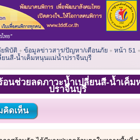
ัยพิบัติ
ข้อมูลข่าวสาร/ปัญหา/เตือนภัย
หน้า 51
ยนสี-น้ำเค็มหนุนแม่น้ำปราจีนบุรี
้อนช่วยลดภาวะน้ำเปลี่ยนสี-น้ำเค็มห
ปราจีนบุรี
คิดเห็น