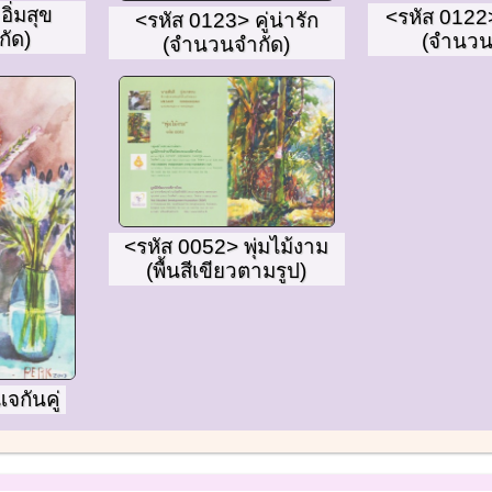
ิ่มสุข
<รหัส 0122> 
<รหัส 0123> คู่น่ารัก
ัด)
(จำนวน
(จำนวนจำกัด)
<รหัส 0052> พุ่มไม้งาม
(พื้นสีเขียวตามรูป)
จกันคู่