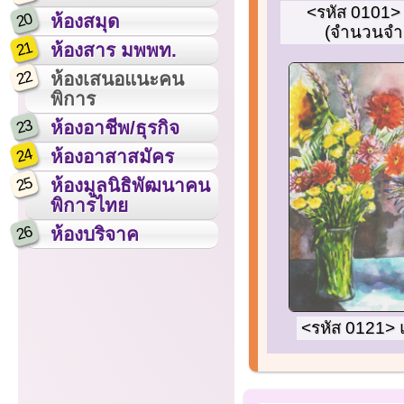
<รหัส 0101> อ
20
ห้องสมุด
(จำนวนจำก
21
ห้องสาร มพพท.
22
ห้องเสนอแนะคน
พิการ
23
ห้องอาชีพ/ธุรกิจ
24
ห้องอาสาสมัคร
25
ห้องมูลนิธิพัฒนาคน
พิการไทย
26
ห้องบริจาค
<รหัส 0121> แ