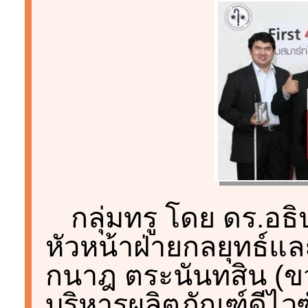
กลุ่มทรู โดย ดร.อธิ
หัวหน้าฝ่ายกลยุทธ์
กนาฎ ตระนันทสิน (ขว
บริหารผลิตภัณฑ์ดีไวซ