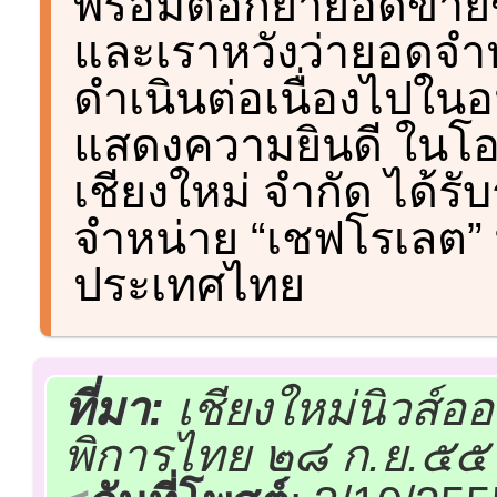
พร้อมตอกย้ำยอดขายข
และเราหวังว่ายอดจำหน
ดำเนินต่อเนื่องไปในอน
แสดงความยินดี ในโอก
เชียงใหม่ จำกัด ได้รั
จำหน่าย “เชฟโรเลต” ท
ประเทศไทย
ที่มา:
เชียงใหม่นิวส์อ
พิการไทย ๒๘ ก.ย.๕๕