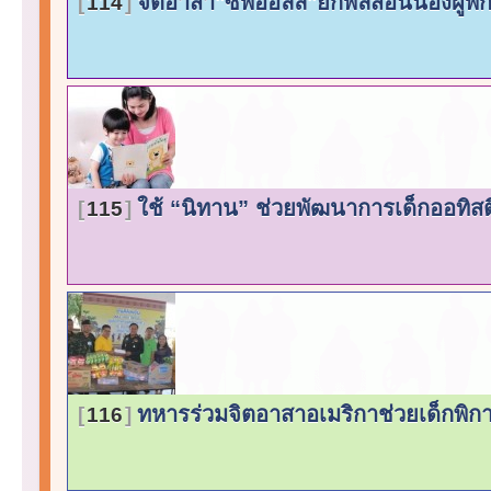
จิตอาสา"ซีพีออลล์"ยกพลสอนน้องผู้
114
ใช้ “นิทาน” ช่วยพัฒนาการเด็กออทิส
115
ทหารร่วมจิตอาสาอเมริกาช่วยเด็กพิ
116