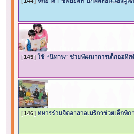
จิตอาสา"ซีพีออลล์"ยกพลสอนน้องผู้
144
ใช้ “นิทาน” ช่วยพัฒนาการเด็กออทิส
145
ทหารร่วมจิตอาสาอเมริกาช่วยเด็กพิ
146