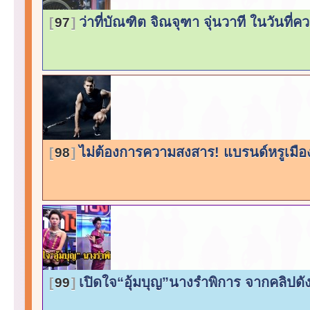
ว่าที่บัณฑิต จิณจุฑา จุ่นวาที ในวันที่
97
ไม่ต้องการความสงสาร! แบรนด์หรูเมืองผู
98
เปิดใจ“อุ้มบุญ”นางรำพิการ จากคลิปดั
99