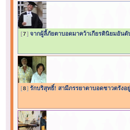
จากผู้ลี้ภัยตาบอดมาคว้าเกียรตินิยมอันดั
7
รักบริสุทธิ์! สามีภรรยาตาบอดชาวตรังอยู่
8