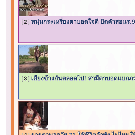
หนุ่มกระเหรี่ยงตาบอดใจดี ยึดคำสอนร.
2
เคียงข้างกันตลอดไป! สามีตาบอดแบกภ
3
ยายตาบอดวัย 71 ใช้ชีวิตลำพัง ไปไหน