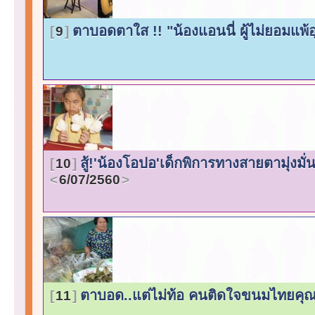
ตาบอดตาใส !! "น้องแอนนี่ ผู้ไม่ยอมแพ้
9
สู้!'น้องโอปอ'เด็กพิการทางสายตามุ่ง
10
6/07/2560
ตาบอด..แต่ไม่ท้อ คนติดใจขนมไทยคุณป้
11