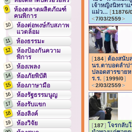
เจ้าหญิงนิทรา
9
ห้องตลาดผลิตภัณฑ์
แม่ว...
11876/
คนพิการ
7/03/2559
10
ห้องต่อพงษ์กับสภาพ
แวดล้อม
11
ห้องธรรมะ
12
ห้องป้องกันความ
พิการ
ต้องสนับ
184
นร.ตาบอดลำปาง
13
ห้องเพลง
ปลอดสารขายหา
14
ห้องภัยพิบัติ
ร.ร.
1999/0
15
ห้องภาษามือ
2/03/2559
16
ห้องรัฐธรรมนูญ
17
ห้องรับแขก
18
ห้องลิงค์
19
ห้องวิจัย
โจรกลับใ
187
นำทางแก่ชายต