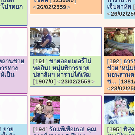
12309/0
 “โปรดยก
เจ็บสาหัส
26/02/2559
26/02/25
! หลานชาย
ขายลอตเตอรี่ไม่
ธารน
191
192
ิการทาง
พอกิน! หนุ่มพิการขาย
ช่วย 'หนุ่มพ
้เป็น
ปลาส้มฯ หารายได้เพิ่ม
นอนสานตะก
ช...
1907/0
23/02/2559
1881
23/02/25
! ยาย
รักแท้เพื่อเธอ! คุณ
พิสูจ
194
195