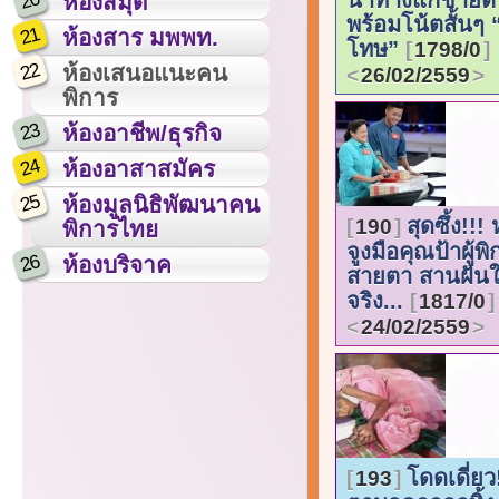
20
ห้องสมุด
พร้อมโน้ตสั้นๆ
21
ห้องสาร มพพท.
โทษ”
1798/0
22
ห้องเสนอแนะคน
26/02/2559
พิการ
23
ห้องอาชีพ/ธุรกิจ
24
ห้องอาสาสมัคร
25
ห้องมูลนิธิพัฒนาคน
สุดซึ้ง!!
190
พิการไทย
จูงมือคุณป้าผู้พ
26
ห้องบริจาค
สายตา สานฝันให
จริง...
1817/0
24/02/2559
โดดเดี่ยว
193