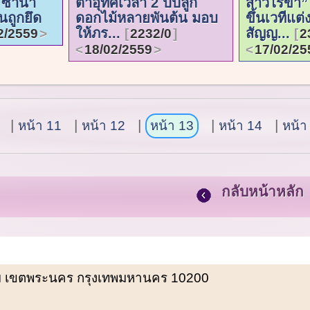
 ซ้ำนำ
ตาอุทิศเวลา 2 ปีปลูก
สาวไร้ขา” 
นถูกยึด
ดอกไม้หลายพันต้น มอบ
ขึ้นเวทีแต
ให้ภร...
สัญญ...
2/2559
2232/0
2
18/02/2559
17/02/25
หน้า 11
หน้า 12
หน้า 13
หน้า 14
หน้า
กลับหน้าหลัก
พรหม เขตพระนคร กรุงเทพมหานคร 10200