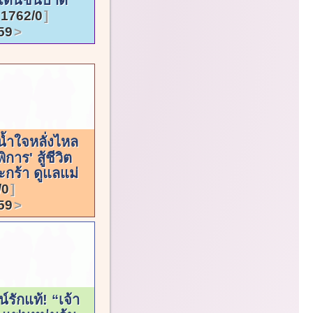
1762/0
59
้ำใจหลั่งไหล
ิการ' สู้ชีวิต
ร้า ดูแลแม่
/0
59
น์รักแท้! “เจ้า