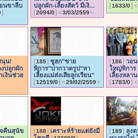
แขนขาลีบ
ปลูกผัก-เลี้ยงสัตว์ มีเงิ...
1633/0
0
2094/0
3/03/2559
สนุน!
ซูฮก"ชาย
วอนช
185
186
ปลูกผัก
พิการ"ปากวาดรูป"หา
ใหญ่พิการ 
เงินช่วย
เลี้ยงแม่ส่งเสียลูกเรียน"
เลี้ยงหลา
12519/0
29/02/2559
1783/0
จคืนสุนัข
เคราะห์ร้ายแต่ยังมี
ลุงต
188
189
าบอด
โชคดี
ทางรถไฟ