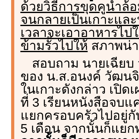
ด้วยวิธีการขุดคูน้ำ
จนกลายเป็นเกาะและปล
เวลาจะเอาอาหารไปให
ข้ามรั้วไปให้
สภาพน่าเ
สอบถาม นายเฉียบ วั
ของ น.ส.อนงค์ วัฒนจิตต
ในเกาะดังกล่าว เปิดเ
ที่ 3 เรียนหนังสือจบแค่
แยกครอบครัวไปอยู่ก
5 เดือน จากนั้นก็แยก