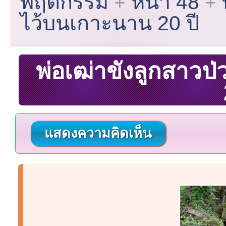
พฤติกรรม
หน้า 48
ไว้บนเกาะนาน 20 ปี
พ่อเฒ่าขังลูกสาวป
แสดงความคิดเห็น