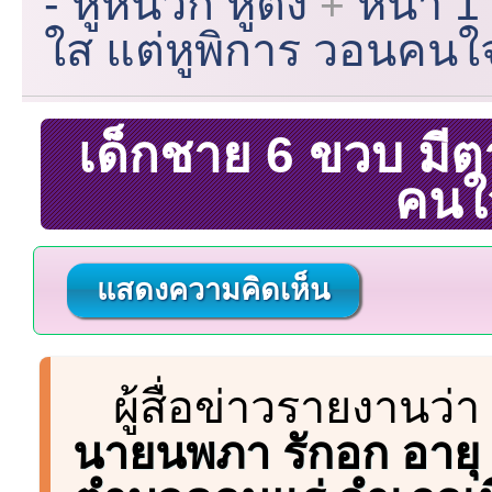
- หูหนวก หูตึง
หน้า 1
ใส แต่หูพิการ วอนคนใ
เด็กชาย 6 ขวบ มีต
คนใ
แสดงความคิดเห็น
ผู้สื่อข่าวรายงานว่า
นายนพภา รักอก อายุ 5