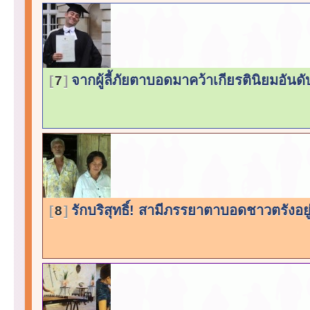
จากผู้ลี้ภัยตาบอดมาคว้าเกียรตินิยมอันดั
7
รักบริสุทธิ์! สามีภรรยาตาบอดชาวตรังอยู่
8