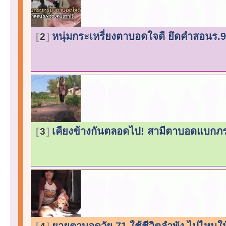
หนุ่มกระเหรี่ยงตาบอดใจดี ยึดคำสอนร.
2
เคียงข้างกันตลอดไป! สามีตาบอดแบกภ
3
ยายตาบอดวัย 71 ใช้ชีวิตลำพัง ไปไหน