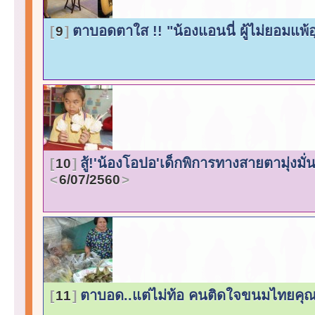
ตาบอดตาใส !! "น้องแอนนี่ ผู้ไม่ยอมแพ้
9
สู้!'น้องโอปอ'เด็กพิการทางสายตามุ่ง
10
6/07/2560
ตาบอด..แต่ไม่ท้อ คนติดใจขนมไทยคุณป้
11