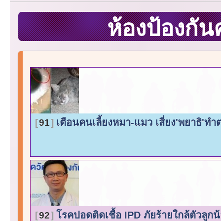
ห้องป้องกั
เตือนคนเลี้ยงหมา-แมว เสี่ยง'พยาธิ'
91
โรคปอดติดเชื้อ IPD ภัยร้ายใกล้ตัวลูก
92