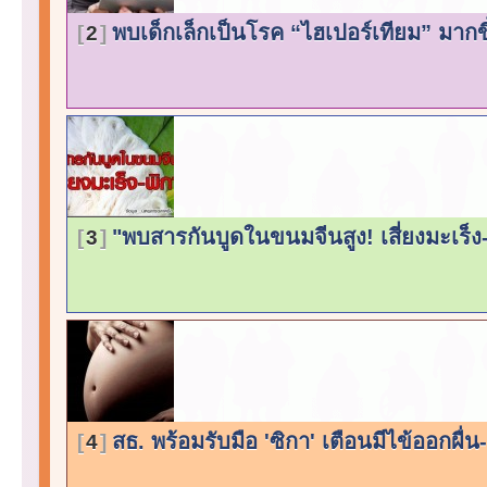
พบเด็กเล็กเป็นโรค “ไฮเปอร์เทียม” มากขึ้
2
"พบสารกันบูดในขนมจีนสูง! เสี่ยงมะเร็ง
3
สธ. พร้อมรับมือ 'ซิกา' เตือนมีไข้ออกผ
4