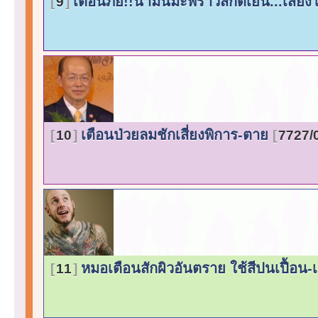
เตือนภัย!!น้ำมันมะพร้าวสกัดเย็น...เสี่
9
เตือนป่วยลมชักเสี่ยงพิการ-ตาย
10
7727/
หมอเตือนสักผิวอันตราย ใช้สีปนเปื้อน-เ
11