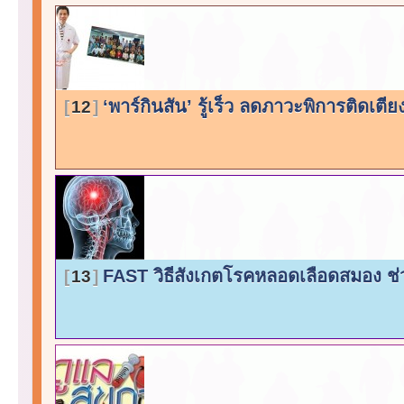
‘พาร์กินสัน’ รู้เร็ว ลดภาวะพิการติดเตี
12
FAST วิธีสังเกตโรคหลอดเลือดสมอง ช
13