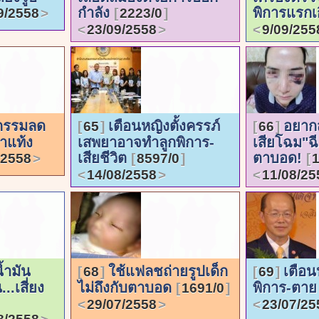
กำลัง
พิการแรกเ
9/2558
2223/0
23/09/2558
9/09/255
ุกรรมลด
เตือนหญิงตั้งครรภ์
อยากส
65
66
ำแท้ง
เสพยาอาจทำลูกพิการ-
เสียโฉม"ฉ
เสียชีวิต
ตาบอด!
/2558
8597/0
14/08/2558
11/08/25
้ำมัน
ใช้แฟลชถ่ายรูปเด็ก
เตือน
68
69
..เสี่ยง
ไม่ถึงกับตาบอด
พิการ-ตา
1691/0
29/07/2558
23/07/25