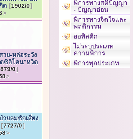
พิการทางสติปัญญา
กิด
1902/0
- ปัญญาอ่อน
8
พิการทางจิตใจและ
พฤติกรรม
ออทิสติก
ไม่ระบุประเภท
ความพิการ
วย-หล่อระวัง
ีดซิลิโคน"หวิด
พิการทุกประเภท
1879/0
58
ป่วยลมชักเสี่ยง
ย
7727/0
58