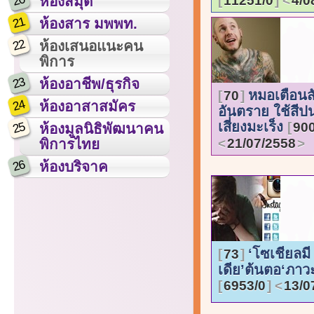
20
11251/0
4/0
ห้องสมุด
21
ห้องสาร มพพท.
22
ห้องเสนอแนะคน
พิการ
23
ห้องอาชีพ/ธุรกิจ
หมอเตือนสั
70
24
ห้องอาสาสมัคร
อันตราย ใช้สีปน
เสี่ยงมะเร็ง
25
900
ห้องมูลนิธิพัฒนาคน
21/07/2558
พิการไทย
26
ห้องบริจาค
‘โซเชียลมี
73
เดีย’ต้นตอ‘ภาวะ
6953/0
13/0