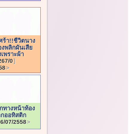
ร้า!!ชีวิตนาง
งพลิกผันเสีย
งเพราะผ้า
267/0
58
กทางหน้าท้อง
ด็กออทิสติก
6/07/2558