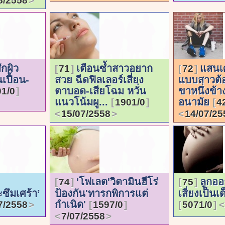
8/2558
กผิว
เตือนซ้ำสาวอยาก
แสนเศ
71
72
เปื้อน-
สวย ฉีดฟิลเลอร์เสี่ยง
แบบสาวต้อ
ตาบอด-เสียโฉม หวั่น
ขาหนึ่งข้า
1/0
แนวโน้มผู...
อนามัย
1901/0
4
15/07/2558
14/07/25
'โฟเลต'วิตามินฮีโร่
ลูกออ
74
75
ซึมเศร้า’
ป้องกัน'ทารกพิการแต่
เสี่ยงเป็นเ
กำเนิด'
7/2558
1597/0
5071/0
7/07/2558