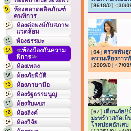
8618/0
30/0
9
ห้องตลาดผลิตภัณฑ์
คนพิการ
10
ห้องต่อพงษ์กับสภาพ
แวดล้อม
11
ห้องธรรมะ
12
ห้องป้องกันความ
ตรวจพันธ
64
พิการ
ความเสี่ยงการท
2009/0
7/09
13
ห้องเพลง
14
ห้องภัยพิบัติ
15
ห้องภาษามือ
16
ห้องรัฐธรรมนูญ
17
ห้องรับแขก
เตือนภัย!!น
67
18
ห้องลิงค์
มะพร้าวสกัดเย็น.
19
ห้องวิจัย
โรคปอดอักเสบ