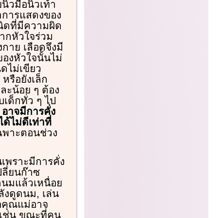
้วมือนิ้วเท้า
็นอาการแสดงของ
ดที่มีความผิด
ากหัวใจร่วม
กาย เลือดจึงมี
องหัวใจนั้นไม่
ดไม่เขียว
 หรือยังเล็ก
ละน้อย ๆ ต้อง
เด็กทั่ว ๆ ไป
 อาจมีการคั่ง
ไม่ดีเท่าที่
เฉพาะตอนช่วง
นเพราะมีการคั่ง
ลี่ยนก๊าซ
นมแล้วเหนื่อย
ังดูดนม, เล่น
อคุณแม่อาจ
เช่น ขณะที่คน