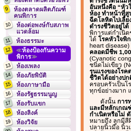
ดำรงชีวิตนั้นมี
อันหนึ่งคือ “หั
9
ห้องตลาดผลิตภัณฑ์
ห้อง ทำหน้าที่
คนพิการ
ฉีดโลหิตไปเลี้ย
10
ห้องต่อพงษ์กับสภาพ
ดำรงชีวิตอยู่ได้
แวดล้อม
พิการแต่กำเนิดข
ได้
โรคหัวใจพิก
11
ห้องธรรมะ
heart disease
12
ห้องป้องกันความ
คลอดมีชีพ 1,0
พิการ
(Cyanotic cong
ชนิดไม่เขียว (
13
ห้องเพลง
รุนแรงของโรคต่
14
ห้องภัยพิบัติ
ชีวิตได้อย่างป
ครอบครัวเป็นโร
15
ห้องภาษามือ
ทุกข์อย่างมาก 
16
ห้องรัฐธรรมนูญ
ดังนั้น
การท
17
ห้องรับแขก
และมีหลักเกณฑ์ท
18
ห้องลิงค์
กำเนิดหรือไม่ ดัง
หมายถึง ลูกมีสี
19
ห้องวิจัย
ปลายนิ้วมือ นิ