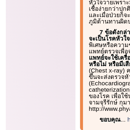
หัวใจวายเพราะม
เชื้อง่ายกว่าปก
และเมื่อป่วยก็
ภูมิต้านทานผิด
7 ข้อดังกล
จะเป็นโรคหัวใจ
พิเศษหรือความ
แพทย์ตรวจเพื่อ
แพทย์จะใช้เครื่
หรือไม่ หรือมีเสี
(Chest x-ray) ค
ขึ้นจะส่งตรวจหัว
(Echocardiogr
catheterizatio
ของโรค เพื่อใ
จามจุรีรักษ์ ก
http://www.phy
ขอบคุณ
...