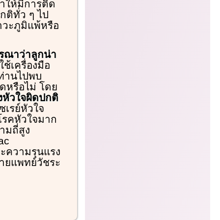
ำให้มีการติด
ติทั่ว ๆ ไป
วะภูมิแพ้หรือ
รณาว่าลูกน่า
ช้เครื่องมือ
ท่านไปพบ
ิดหรือไม่ โดย
ยงหัวใจผิดปกติ
เรย์หัวใจ
ับโรคหัวใจมาก
มถี่สูง
ac
และความรุนแรง
ายแพทย์วัชระ