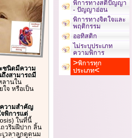
พิการทางสติปัญญา
- ปัญญาอ่อน
พิการทางจิตใจและ
พฤติกรรม
ออทิสติก
ไม่ระบุประเภท
ความพิการ
พิการทุก
ะชนิดมีความ
ประเภท
จนถึงสามารถมี
กหลานใน
ใจ หรือเป็น
มีความสำคัญ
ใจพิการแต่
is) ในที่นี้
ถวริมฝีปาก ลิ้น
าะเวลาลูกดูดนม