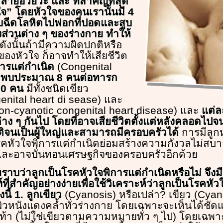
หลายอวัยวะ และ ที่สำคัญที่สุด
วใจ” โดยหัวใจของคนเรานั้นมี 4
สูบฉีดโลหิตไปฟอกที่ปอดและสูบ
งส่วนต่าง ๆ ของร่างกาย ทำให้
ดังนั้นถ้ามีความผิดปกติหรือ
องหัวใจ ก็อาจทำให้เสียชีวิต
ารแต่กำเนิด
(Congenital
)
พบประมาณ 8 คนต่อทารก
00 คน
มีทั้งชนิดเขียว
enital heart di sease) และ
Non-cyanotic congenital heart disease) และ
แต่ล
าง ๆ กันไป โดยที่อาจเสียชีวิตตั้งแต่หลังคลอดไป
กติจนเป็นผู้ใหญ่และสามารถมีครอบครัวได้
การมีลู
คหัวใจพิการแต่กำเนิดย่อมสร้างความกังวลไม่สบาย
และอาจบั่นทอนเศรษฐกิจของครอบครัวอีกด้วย
ราบว่าลูกเป็นโรคหัวใจพิการแต่กำเนิดหรือไม่ จึง
ี่สำคัญอย่างง่ายเพื่อใช้วิเคราะห์ว่าลูกเป็นโรคหัว
นี้ 1. ลูกเขียว
(Cyanosis) หรือเปล่า? เขียว (Cyanos
ผิวหนังแดงคล้ำทั่วร่างกาย โดยเฉพาะจะเห็นได้ชัดแ
้วเท้า (ไม่ใช่เขียวตามความหมายทั่ว ๆ ไป) โดยเฉพ