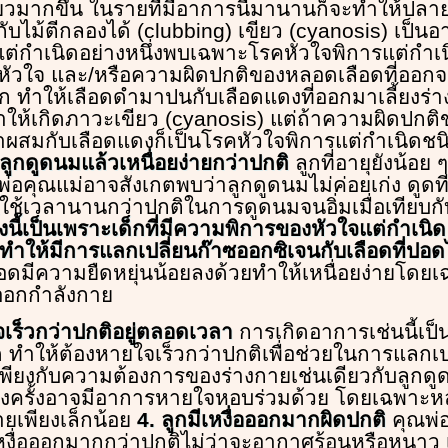
ียวมากขึ้น ในรายที่มีอาการนี้มานานก็จะทำให้ปลายนิ
ยกับไม้ตีกลองได้ (clubbing) เขียว (cyanosis) เป
ต่กำเนิดอย่างหนึ่งพบเฉพาะโรคหัวใจพิการแต่กำเนิ
ัวใจ และ/หรือความผิดปกติของหลอดเลือดที่ออกจ
ก ทำให้เลือดดำมาปนกับเลือดแดงที่ออกมาเลี้ยงร่าง
ำให้เกิดภาวะเขียว (cyanosis) แต่ถ้าความผิดปกติข
ผสมกับเลือดแดงก็เป็นโรคหัวใจพิการแต่กำเนิดชนิ
 ลูกดูดนมแล้วเหนื่อยง่ายกว่าปกติ
ลูกที่อายุยังน้อย ๆ
่อคุณแม่อาจสังเกตพบว่าลูกดูดนมไม่ค่อยเก่ง ดูดที
ใช้เวลานานกว่าปกติในการดูดนมจนอิ่มเมื่อเทียบกับ
ั้งนี้เป็นเพราะเด็กที่มีความพิการของหัวใจแต่กำเนิด
ทำให้มีการแลกเปลี่ยนก๊าซออกซิเจนกับเลือดที่ปอดได้
ดมีความยืดหยุ่นน้อยลงด้วยทำให้เหนื่อยง่ายโดย
ออกกำลังกาย
จเร็วกว่าปกติอยู่ตลอดเวลา
การเกิดอาการเช่นนี้เป็
ทำให้ต้องหายใจเร็วกว่าปกติเพื่อช่วยในการแลกเป
พียงกับความต้องการของร่างกายเช่นเดียวกับลูกดูด
างครั้งอาจมีอาการหายใจหอบร่วมด้วย โดยเฉพาะหล
ยเพียงเล็กน้อย
4. ลูกมีเหงื่อออกมากผิดปกติ
คุณพ่
ีเหงื่อออกมากกว่าปกติไม่ว่าจะอากาศร้อนหรือหนาว 