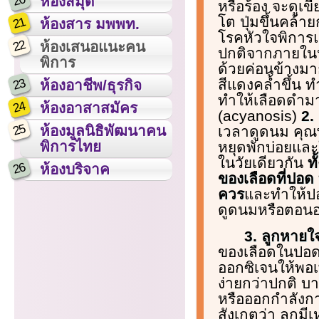
20
ห้องสมุด
หรือร้อง จะดูเข
โต ปุ่มขึ้นคล้า
21
ห้องสาร มพพท.
โรคหัวใจพิการแ
22
ห้องเสนอแนะคน
ปกติจากภายในห
พิการ
ด้วยค่อนข้างมา
23
สีแดงคล้ำขึ้น ท
ห้องอาชีพ/ธุรกิจ
ทำให้เลือดดำมา
24
ห้องอาสาสมัคร
(acyanosis)
2.
25
ห้องมูลนิธิพัฒนาคน
เวลาดูดนม คุณพ
พิการไทย
หยุดพักบ่อยและ
ในวัยเดียวกัน
ท
26
ห้องบริจาค
ของเลือดที่ปอด 
ควร
และทำให้ปอ
ดูดนมหรือตอน
3. ลูกหายใ
ของเลือดในปอด 
ออกซิเจนให้พอเ
ง่ายกว่าปกติ บ
หรือออกกำลังกา
สังเกตว่า ลูกม