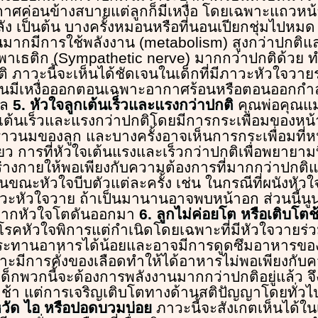
อากาศค่อนข้างสบายแต่ลูกก็มีเหงื่อ โดยเฉพาะแถวหน
ง เป็นต้น บางครั้งหมอนหรือที่นอนเปียกชุ่มไปหมด
นมากมีการใช้พลังงาน (metabolism) สูงกว่าปกติ
เธติก (Sympathetic nerve) มากกว่าปกติด้วย ทำใ
 ภาวะนี้จะเห็นได้ชัดเจนในเด็กที่มีภาวะหัวใจวายร
นมีเหงื่อออกตอนเฉพาะอากาศร้อนหรือตอนออกกำลั
วล
5. หัวใจลูกเต้นเร็วและแรงกว่าปกติ
คุณพ่อคุณแม
กเต้นเร็วและแรงกว่าปกติโดยมีการกระเพื่อมของหน
ราวนมของลูก และบางครั้งอาจเห็นการกระเพื่อมที่
ดียว การที่หัวใจเต้นแรงและเร็วกว่าปกติเพื่อพยายามบ
ร่างกายให้พอเพียงกับความต้องการที่มากกว่าปกติแ
ในขณะหัวใจบีบตัวแต่ละครั้ง เช่น ในกรณีที่ผนังหัวใจร
ะหัวใจวาย ถ้าเป็นมานานอาจพบหน้าอก ส่วนนี้น
องจากหัวใจโตดันออกมา
6. ลูกไม่ค่อยโต หรือเติบโตช
็นโรคหัวใจพิการแต่กำเนิดโดยเฉพาะที่มีหัวใจวายร่
บประทานอาหารได้น้อยและอาจมีการดูดซึมอาหารของล
ราะมีการคั่งของเลือดทำให้ได้อาหารไม่พอเพียงกับ
งเด็กพวกนี้จะต้องการพลังงานมากกว่าปกติอยู่แล้ว 
ช้า แต่การเจริญเติบโตทางด้านสติปัญญาโดยทั่วไป
นหวัด ไอ หรือปอดบวมบ่อย
ภาวะนี้จะสังเกตเห็นได้ในเ