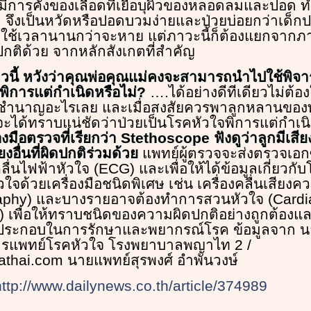
ีการคั่งของเลือดที่เยื่อบุผิวของหลอดลมและปอด ท
ติ จึงเป็นหวัดหรือปอดบวมง่ายและป่วยบ่อยกว่าเด็กปก
จะใช้เวลานานกว่าจะหาย แต่ภาวะนี้ก็ต้องแยกจากภา
ปกติด้วย จากหลักสังเกตที่สำคัญ
่าวนี้ หวังว่าคุณพ่อคุณแม่คงจะสามารถนำไปใช้พิจา
พิการแต่กำเนิดหรือไม่?
….ได้อย่างดีทีเดียวไม่ต้องใ
ชำนาญอะไรเลย และเมื่อสงสัยควรพาลูกหลานของ
จะได้ทราบแน่ชัดว่าป่วยเป็นโรคหัวใจพิการแต่กำเน
องมือตรวจที่เรียกว่า Stethoscope ฟังดูว่าลูกมีเสี
ยงอื่นที่ผิดปกติร่วมด้วย
แพทย์ผู้ตรวจจะส่งตรวจเอกซ
ลื่นไฟฟ้าหัวใจ (ECG) และเพื่อให้ได้ข้อมูลเกี่ยวก
ใจด้วยเครื่องมือชนิดพิเศษ เช่น เครื่องคลื่นเสียงควา
aphy) และบางรายอาจต้องทำการสวนหัวใจ (Cardi
n) เพื่อให้ทราบชนิดของความผิดปกติอย่างถูกต้อง
ช้ประกอบในการรักษาและพยากรณ์โรค ข้อมูลจาก น
ุมารแพทย์โรคหัวใจ โรงพยาบาลพญาไท 2 /
athai.com นายแพทย์สุรพงศ์ อำพันวงษ์
http://www.dailynews.co.th/article/374989