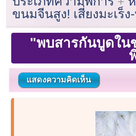
ประเภทความพิการ
ห
ขนมจีนสูง! เสี่ยงมะเร็ง
"พบสารกันบูดในขน
พ
แสดงความคิดเห็น