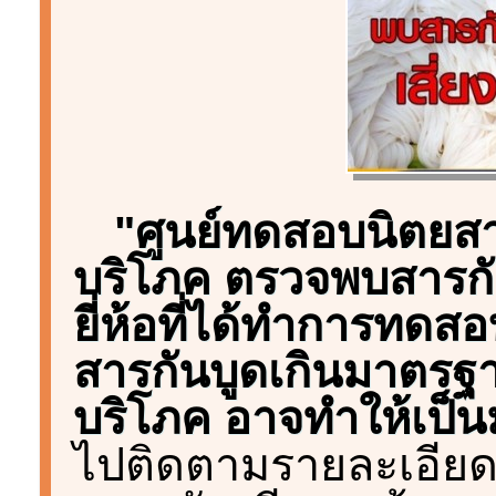
"ศูนย์ทดสอบนิตยสารฉ
บริโภค ตรวจพบสารกั
ยี่ห้อที่ได้ทำการทดสอ
สารกันบูดเกินมาตรฐาน
บริโภค อาจทำให้เป็นม
ไปติดตามรายละเอียดเรื