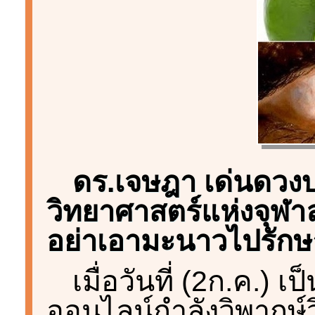
ดร.เจษฎา เด่นดวงบร
วิทยาศาสตร์แห่งจุฬา
อย่าเอามะนาวไปรักษา
เมื่อวันที่ (2ก.ค.) 
ออนไลน์กำลังวิพากษ์ว