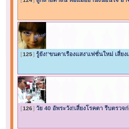
124
รู้ยัง!'ขนตาเรืองแสง'แฟชั่นใหม่ เสี่ยง
125
วัย 40 อัพระวัง!เสี่ยงโรคตา รีบตรว
126