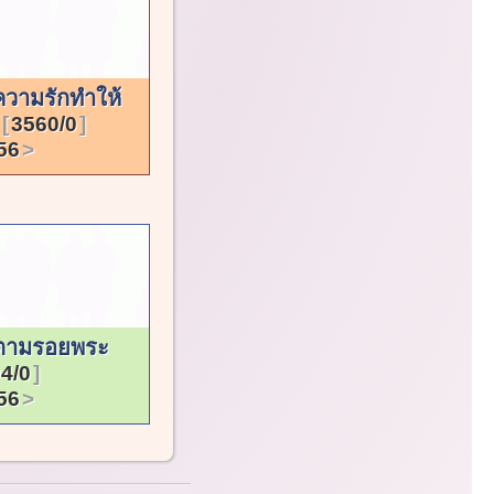
ความรักทำให้
ด
3560/0
56
ตามรอยพระ
4/0
56