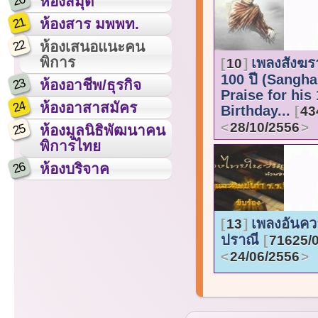
20
ห้องสมุด
21
ห้องสาร มพพท.
22
ห้องเสนอแนะคน
พิการ
เพลงสังฆร
10
100 ปี (Sangha
23
ห้องอาชีพ/ธุรกิจ
Praise for his
24
ห้องอาสาสมัคร
Birthday...
43
28/10/2556
25
ห้องมูลนิธิพัฒนาคน
พิการไทย
26
ห้องบริจาค
เพลงอันค
13
ปราณี
71625/
24/06/2556