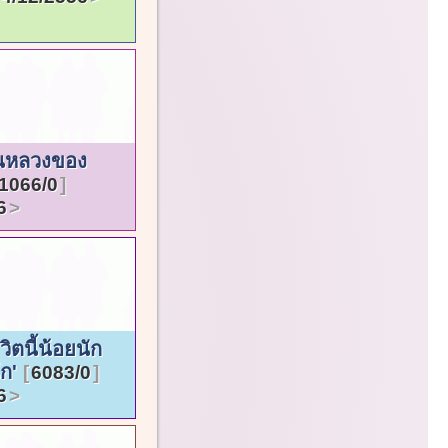
นหลวงของ
1066/0
6
วิตนี้น้อยนัก
ัก'
6083/0
6