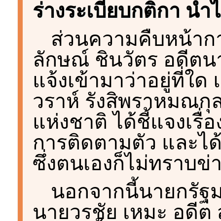
ร่างระเบียบกติกา นำไ
ส่วนความคืบหน้ากา
ลักษณ์ ชินวัตร อดีตน
แจ้งเข้ามาว่าอยู่ที่ใด 
วราห์ รังสิพราหมณกุ
แห่งชาติ ได้ชี้แจงเร
การติดตามตัว และได
ซึ่งตนเองก็ไม่ทราบข่าว
นอกจากนี้นายกรัฐมนต
นายวรชัย เหมะ อดีต ส