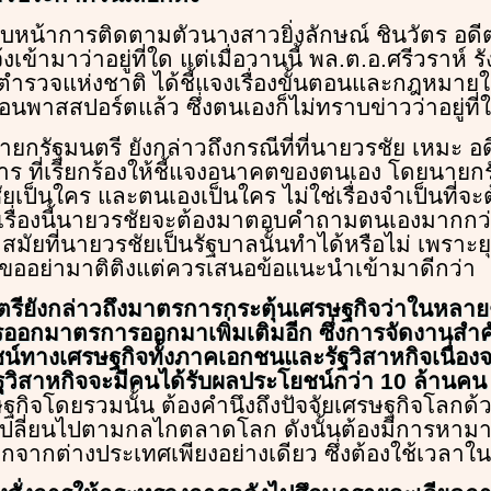
บหน้าการติดตามตัวนางสาวยิ่งลักษณ์ ชินวัตร อด
้งเข้ามาว่าอยู่ที่ใด แต่เมื่อวานนี้ พล.ต.อ.ศรีวราห์
ตำรวจแห่งชาติ ได้ชี้แจงเรื่องขั้นตอนและกฎหมา
อนพาสสปอร์ตแล้ว ซึ่งตนเองก็ไม่ทราบข่าวว่าอยู่ที่
ยกรัฐมนตรี ยังกล่าวถึงกรณีที่ที่นายวรชัย เหมะ อ
ร ที่เรียกร้องให้ชี้แจงอนาคตของตนเอง โดยนายกรั
ยเป็นใคร และตนเองเป็นใคร ไม่ใช่เรื่องจำเป็นที่
ราะเรื่องนี้นายวรชัยจะต้องมาตอบคำถามตนเองมากกว่
มัยที่นายวรชัยเป็นรัฐบาลนั้นทำได้หรือไม่ เพราะย
ั้นขออย่ามาติติงแต่ควรเสนอข้อแนะนำเข้ามาดีกว่า
รียังกล่าวถึงมาตรการกระตุ้นเศรษฐกิจว่าในหลายๆ 
ารออกมาตรการออกมาเพิ่มเติมอีก ซึ่งการจัดงานสำคั
น์ทางเศรษฐกิจทั้งภาคเอกชนและรัฐวิสาหกิจเนื่อง
รัฐวิสาหกิจจะมีคนได้รับผลประโยชน์กว่า 10 ล้านคน
ษฐกิจโดยรวมนั้น ต้องคำนึงถึงปัจจัยเศรษฐกิจโลกด้
เปลี่ยนไปตามกลไกตลาดโลก ดังนั้นต้องมีการหามาต
ออกจากต่างประเทศเพียงอย่างเดียว ซึ่งต้องใช้เวลา