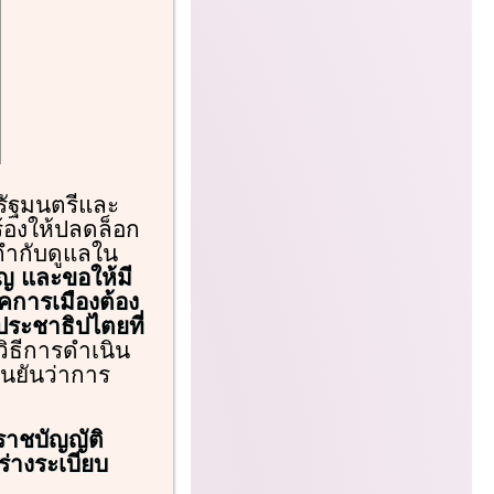
รัฐมนตรีและ
้องให้ปลดล็อก
กำกับดูแลใน
ญ และขอให้มี
รคการเมืองต้อง
ระชาธิปไตยที่
ิธีการดำเนิน
ืนยันว่าการ
ราชบัญญัติ
่างระเบียบ