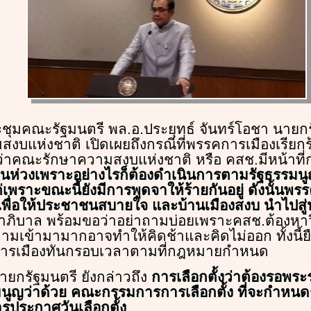
ชุมคณะรัฐมนตรี พล.อ.ประยุทธ์ จันทร์โอชา นายก
บแห่งชาติ เปิดเผยถึงกรณีที่พรรคการเมืองเรียกร
่าคณะรักษาความสงบแห่งชาติ หรือ คสช.มีหน้าที่
็นห่วงเพราะอย่างไรก็ต้องดำเนินการตามรัฐธรรมนู
ต่เพราะขณะนี้ยังมีการพูดจาให้ร้ายกันอยู่ ดังนั้นพร
ื่อให้ประชาชนสบายใจ และบ้านเมืองสงบ นำไปสู่ป
ภิบาล พร้อมขอว่าอย่าถามบ่อยเพราะคสช.ต้องหาว
มเข้ามามากอาจทำให้คิดช้าและคิดไม่ออก ทั้งนี้ย
ารเมืองทันกรอบเวลาตามที่กฎหมายกำหนด
ายกรัฐมนตรี ยังกล่าวถึง
การเลือกตั้งว่าต้องรอพระ
ูญว่าด้วย คณะกรรมการการเลือกตั้ง ที่จะกำหนดร
ารประกาศวันเลือกตั้ง