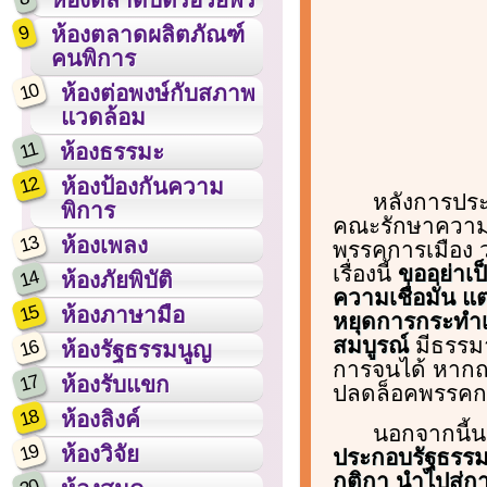
9
ห้องตลาดผลิตภัณฑ์
คนพิการ
10
ห้องต่อพงษ์กับสภาพ
แวดล้อม
11
ห้องธรรมะ
12
ห้องป้องกันความ
หลังการประ
พิการ
คณะรักษาความสง
13
ห้องเพลง
พรรคการเมือง ว
เรื่องนี้
ขออย่าเป
14
ห้องภัยพิบัติ
ความเชื่อมั่น แ
15
ห้องภาษามือ
หยุดการกระทำเพ
สมบูรณ์
มีธรรมา
16
ห้องรัฐธรรมนูญ
การจนได้ หากถา
17
ห้องรับแขก
ปลดล็อคพรรคก
18
ห้องลิงค์
นอกจากนี้น
19
ห้องวิจัย
ประกอบรัฐธรรมน
กติกา นำไปสู่ก