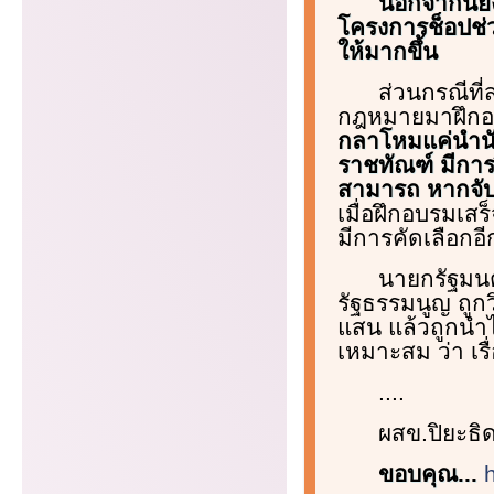
นอกจากนี้ย
โครงการช็อปช่วย
ให้มากขึ้น
ส่วนกรณีที่
กฎหมายมาฝึกอบ
กลาโหมแค่นำนั
ราชทัณฑ์ มีการ
สามารถ หากจับก
เมื่อฝึกอบรมเส
มีการคัดเลือกอีก
นายกรัฐมนตร
รัฐธรรมนูญ ถูกว
แสน แล้วถูกนำไ
เหมาะสม ว่า เรื่
....
ผสข.ปิยะธิ
ขอบคุณ...