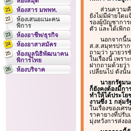
20
ห้องสมุด
ส่วนความคื
21
ห้องสาร มพพท.
ยังไม่มีฝ่ายใดแจ
22
ห้องเสนอแนะคน
รองผู้บัญชาการ
พิการ
ตัว และได้เพิกถ
23
ห้องอาชีพ/ธุรกิจ
นอกจากนี้นา
24
ห้องอาสาสมัคร
ส.ส.สมุทรปรากา
ถามว่า นายวรชั
25
ห้องมูลนิธิพัฒนาคน
ในเรื่องนี้ เพ
พิการไทย
ฝากถามด้วยว่า ส
26
ห้องบริจาค
เปลี่ยนไป ดังน
นายกรัฐมนต
ก็ยังคงต้องมีก
ทำให้ได้ประโยช
งานซึ่ง 1 กลุ่ม
ในเรื่องของเศร
ราคายางที่ปรับ
มุ่งหวังการส่ง