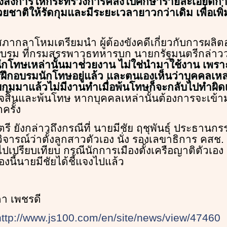
ังสั่งการให้กระทรวงการคลังไปศึกษารายละเอียดก
ชาติให้รัดกุมและมีระยะเวลายาวกว่าเดิม เพื่อเพิ่ม
สภากลาโหมเตรียมนำ ผู้ต้องขังคดีเกี่ยวกับการผลิต
รม ที่กรมสรรพาวุธทหารบก นายกรัฐมนตรีกล่าว
กโทษเหล่านั้นมาช่วยงาน ไม่ใช่นำมาใช้งาน เพร
ฝึกอบรมนักโทษอยู่แล้ว และตนเองเห็นว่าบุคคลเหล
ุมมาแล้วไม่มีงานทำเมื่อพ้นโทษก็จะกลับไปทำผิดเ
ร็จสิ้นและพ้นโทษ หากบุคคลเหล่านั้นต้องการจะเข้
ครั้ง
ี ยังกล่าวถึงกรณีที่ นายมีชัย ฤชุพันธุ์ ประธานก
ิจารณ์ว่าตั้งลูกสาวตัวเอง นั่ง รองเลขาธิการ คสช. ร
ปเปรียบเทียบ กรณีนักการเมืองตั้งเครือญาติตัวเอง
องนี้นายมีชัยได้ชี้แจงไปแล้ว
ดา เพชรดี
http://www.js100.com/en/site/news/view/47460