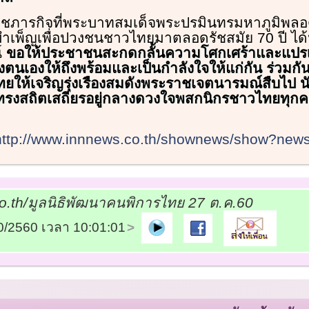
ราชภารกิจที่พระบาทสมเด็จพระปรมินทรมหาภูมิพล
ำเพ็ญเพื่อปวงชนชาวไทยมาตลอดรัชสมัย 70 ปี ได้
์
ขอให้ประชาชนสะกดกลั้นความโศกเศร้าและแปรเป
องตนเองให้ถึงพร้อมและเป็นกำลังใจให้แก่กัน ร่วมก
ยให้เจริญรุ่งเรืองสมดังพระราชเจตนารมณ์สืบไป นั
ทรงสถิตเสถียรอยู่กลางดวงใจพสกนิกรชาวไทยทุกค
http://www.innnews.co.th/shownews/show?ne
.th/มูลนิธิพัฒนาคนพิการไทย 27 ต.ค.60
10/2560 เวลา 10:01:01