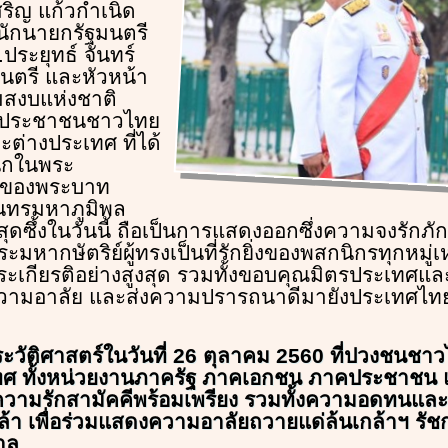
ริญ แก้วกำเนิด
ักนายกรัฐมนตรี
.ประยุทธ์ จันทร์
นตรี และหัวหน้า
สงบแห่งชาติ
ณประชาชนชาวไทย
ต่างประเทศ ที่ได้
นึกในพระ
ณของพระบาท
นทรมหาภูมิพล
สุดซึ้งในวันนี้ ถือเป็นการแสดงออกซึ่งความจงรักภ
ระมหากษัตริย์ผู้ทรงเป็นที่รักยิ่งของพสกนิกรทุกหมู่
เกียรติอย่างสูงสุด รวมทั้งขอบคุณมิตรประเทศ
ยความอาลัย และส่งความปรารถนาดีมายังประเทศไท
พประวัติศาสตร์ในวันที่ 26 ตุลาคม 2560 ที่ปวงชนช
 ทั้งหน่วยงานภาครัฐ ภาคเอกชน ภาคประชาชน แ
ความรักสามัคคีพร้อมเพรียง รวมทั้งความอดทนและค
ล้า เพื่อร่วมแสดงความอาลัยถวายแด่ล้นเกล้าฯ รัชก
าล