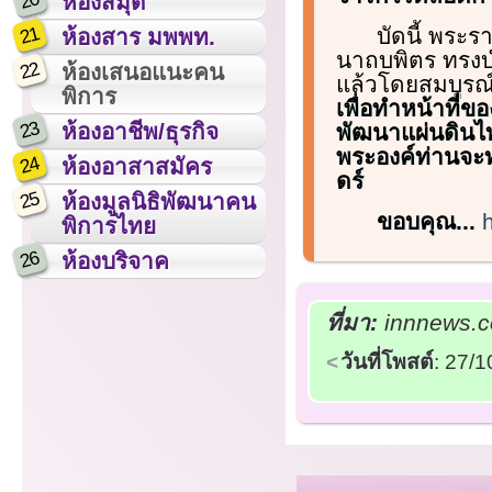
20
ห้องสมุด
21
บัดนี้ พระ
ห้องสาร มพพท.
นาถบพิตร ทรงบ
22
ห้องเสนอแนะคน
แล้วโดยสมบูรณ
พิการ
เพื่อทำหน้าที่ข
23
ห้องอาชีพ/ธุรกิจ
พัฒนาแผ่นดินไท
พระองค์ท่านจะ
24
ห้องอาสาสมัคร
ดร์
25
ห้องมูลนิธิพัฒนาคน
ขอบคุณ...
พิการไทย
26
ห้องบริจาค
ที่มา:
innnews.co
วันที่โพสต์
: 27/