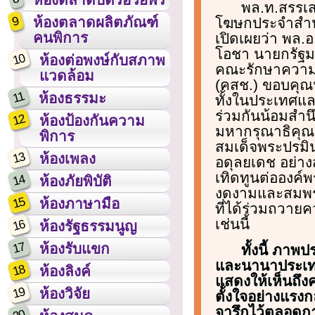
พล.ท.สรรเส
9
ห้องตลาดผลิตภัณฑ์
โฆษกประจำสำน
คนพิการ
เปิดเผยว่า พล.อ
โอชา นายกรัฐม
10
ห้องต่อพงษ์กับสภาพ
คณะรักษาความ
แวดล้อม
(คสช.) ขอบคุ
11
ห้องธรรมะ
ทั้งในประเทศและ
ร่วมกันน้อมสำ
12
ห้องป้องกันความ
มหากรุณาธิคุ
พิการ
สมเด็จพระปรมิ
13
ห้องเพลง
อดุลยเดช อย่าง
เทิดทูนต่อองค์พ
14
ห้องภัยพิบัติ
งดงามและสมพระ
15
ห้องภาษามือ
ที่ได้ร่วมถวา
เช่นนี้
16
ห้องรัฐธรรมนูญ
17
ห้องรับแขก
ทั้งนี้ ภา
และนานาประเทศ
18
ห้องลิงค์
แสดงให้เห็นถึง
19
ห้องวิจัย
ตั้งใจอย่างแรงก
จารึกไว้ตลอดก