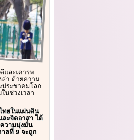
ักดีและเคารพ
เหล่า ด้วยความ
และประชาคมโลก
ยในช่วงเวลา
าวไทยในแผ่นดิน
ละจิตอาสา ได้
วามมุ่งมั่น
าลที่ 9 จะถูก