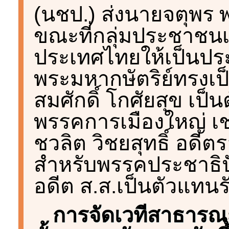
(นชป.) ส่งนายจตุพร พ
ขณะที่กลุ่มประชาชนเ
ประเทศไทยให้เป็นประ
พระมหากษัตริย์ทรงเป
สมศักดิ์ โกศัยสุข เป็
พรรคการเมืองใหญ่ เช
ชวลิต วิชยสุทธิ์ อดี
สำหรับพรรคประชาธิปั
อดีต ส.ส.เป็นตัวแทนร
การจัดเวทีสาธารณ