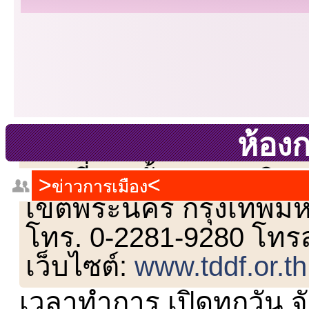
ห้อง
เลขที่ 23 ชั้น 2 ถนนวิ
ข่าวการเมือง
เขตพระนคร กรุงเทพม
โทร. 0-2281-9280 โทร
เว็บไซต์:
www.tddf.or.th
เวลาทำการ เปิดทุกวัน จั