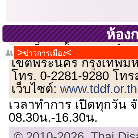
ห้อง
เลขที่ 23 ชั้น 2 ถนนวิ
ข่าวการเมือง
เขตพระนคร กรุงเทพม
โทร. 0-2281-9280 โทร
เว็บไซต์:
www.tddf.or.th
เวลาทำการ เปิดทุกวัน จั
08.30น.-16.30น.
© 2010-2026, Thai Di