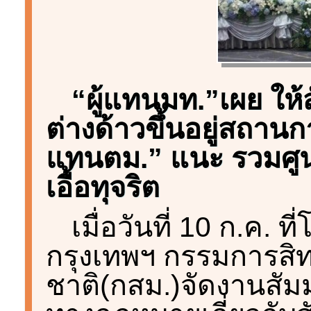
“ผู้แทนมท.”เผย ให
ต่างด้าวขึ้นอยู่สถานก
แทนตม.” แนะ รวมศูนย
เอื้อทุจริต
เมื่อวันที่ 10 ก.ค.
กรุงเทพฯ กรรมการสิ
ชาติ(กสม.)จัดงานสัม