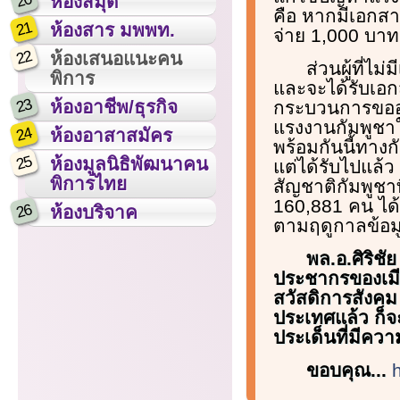
20
ห้องสมุด
คือ หากมีเอกสาร
21
ห้องสาร มพพท.
จ่าย 1,000 บาท
22
ห้องเสนอแนะคน
ส่วนผู้ที่ไ
พิการ
และจะได้รับเอก
23
ห้องอาชีพ/ธุรกิจ
กระบวนการขออน
แรงงานกัมพูชาใ
24
ห้องอาสาสมัคร
พร้อมกันนี้ทางก
25
ห้องมูลนิธิพัฒนาคน
แต่ได้รับไปแล้ว
พิการไทย
สัญชาติกัมพูชา
160,881 คน ได
26
ห้องบริจาค
ตามฤดูกาลข้อมู
พล.อ.ศิริช
ประชากรของเมีย
สวัสดิการสังคม 
ประเทศแล้ว ก็จ
ประเด็นที่มีควา
ขอบคุณ...