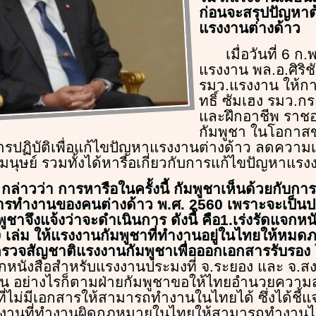
ก่อนจะสรุปปัญหา
แรงงานต่างด้าว
เมื่อวันที่ 6 ก
แรงงาน พล.อ.ศิริชั
รมว.แรงงาน ให้กา
ทธิ์ ซัมเฮง รมว.
และฝึกอาชีพ ราช
กัมพูชา ในโอกาสข
ปฏิบัติเพื่อแก้ไขปัญหาแรงงานต่างด้าว ลดความเ
ามนุษย์ รวมทั้งได้หารือเกี่ยวกับการแก้ไขปัญหาแรง
ย กล่าวว่า การหารือในครั้งนี้ กัมพูชาเห็นด้วยกับก
รทำงานของคนต่างด้าว พ.ศ. 2560 เพราะจะเป็นประ
ชาจึงแจ้งว่าจะดำเนินการ ดังนี้ คือ1.เร่งรัดแจกหนั
00 เล่ม ให้แรงงานกัมพูชาที่ทำงานอยู่ในไทยให้หมด
ตรวจสัญชาติแรงงานกัมพูชาเพื่อออกเอกสารรับรอง
หนังสือสำหรับแรงงานประมงที่ จ.ระยอง และ จ.สง
วัน อย่างไรก็ตามฝ่ายกัมพูชาขอให้ไทยอำนวยความ
ี่ไม่มีเอกสารให้สามารถทำงานในไทยได้ ซึ่งได้ชี
งานที่ทำงานผิดกฎหมายในไทยให้สามารถทำงานได้