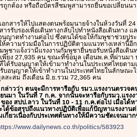
ถูกต้อง หรือถือบัตรสีชมพูสามารถยื่นขอเปลี่ยนนาย
ม่มีเอกสารให้ไปแสดงตนพร้อมนายจ้างในห้วงวันที่ 24
สารรับรองเพื่อเดินทางกลับไปทำหนังสือเดินทาง และ
ุญาตทำงานต่อไป ซึ่งตนได้ขอให้กัมพูชาช่วยประช
ห้ความร่วมมือในการปฏิบัติตามแนวทางเหล่านี้อีก
ัมพูชาแจ้งว่ามีแรงงานกัมพูชายื่นขอรับหนังสือเดิ
 เพียง 27,935 คน ขณะที่ข้อมูล เดือนพ.ค.ที่ผ่านม
ที่ได้รับอนุญาตให้เข้ามาทำงานในประเทศไทยตามเ
้รับอนุญาตให้เข้าทำงานในประเทศไทยในลักษณะไป
ลสะสม ถึงเดือน มิ.ย.รวม 72,365 คน
ัย กล่าวว่า ตนจะมีการหารือกับ รมว.แรงงานตรวจค
นมา ในวันที่ 7 ก.ค. จากนั้นจะหารือกับรมว.แรง
ของ สปป.ลาว ในวันที่ 10 - 11 ก.ค.ต่อไป เมื่อได้หา
ะได้ข้อสรุปถึงแนวทางปฏิบัติเพื่อแก้ปัญหาแรงงานต
มเกี่ยวเนื่องกับประเทศต้นทางให้มีความชัดเจนมากข
https://www.dailynews.co.th/politics/583923