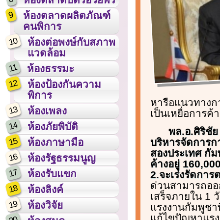
9
ห้องตลาดผลิตภัณฑ์
คนพิการ
10
ห้องต่อพงษ์กับสภาพ
แวดล้อม
11
ห้องธรรมะ
12
ห้องป้องกันความ
พิการ
หารือแนวทางการ
13
ห้องเพลง
เป็นเหยื่อการค้
14
ห้องภัยพิบัติ
พล.อ.ศิริชั
15
บริหารจัดการกา
ห้องภาษามือ
สองประเทศ กัมพู
16
ห้องรัฐธรรมนูญ
ค้างอยู่ 160,0
17
ห้องรับแขก
2.จะเร่งรัดการ
ด่วนสามารถออก
18
ห้องลิงค์
เสร็จภายใน 1 
19
ห้องวิจัย
แรงงานกัมพูชาท
แก้ไขปัญหาแรง