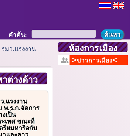
คำค้น:
ห้องการเมือง
พบ รมว.แรงงาน
ข่าวการเมือง
หาต่างด้าว
รมว.แรงงาน
ับ พ.ร.ก.จัดการ
างเป็น
ระเทศ ขณะที่
รียมหารือกับ
นมาและลาว