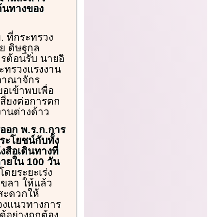
ต้นทางของ
.พ. ที่กระทรวง
ย ดิษฐกุล
รต้อนรับ นายอิ
กระทรวงแรงงาน
อาณาจักร
อเข้าพบเพื่อ
สี่ยงต่อการตก
งานต่างด้าว
ารออก พ.ร.ก.การ
โยชน์กับทั้ง
งสือเดินทางที่
ภายใน 100 วัน
โดยระยะเร่ง
ขลา ให้แล้ว
สะดวกให้
้แจงแนวทางการ
อย่างถูกต้อง