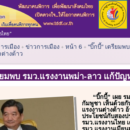
การเมือง
ข่าวการเมือง
หน้า 6
"บิ๊กบี้" เตรียม
ต่างด้าว
เตรียมพบ รมว.แรงงานพม่า-ลาว แก้ปัญ
“บิ๊กบี้” เผย 
กัมพูชา เห็นด้วยก
แรงงานต่างด้าว อ้
ประโยชน์กับสองป
รมว.แรงงานไทย เต
รมว.แรงงานเมีย