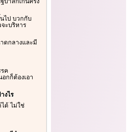
บาลก็เกินครึ่ง
้นไป บวกกับ
้วจะบริหาร
ขนาดกลางและมี
พรรค
นอกก็ต้องเอา
่างไร
ได้ ไม่ใช่