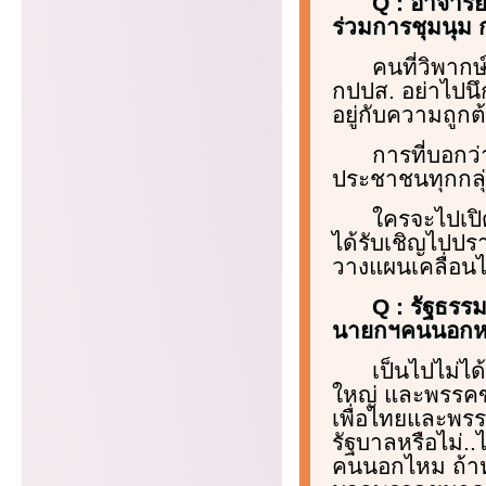
Q : อาจารย์
ร่วมการชุมนุม 
คนที่วิพากษ
กปปส. อย่าไปนึ
อยู่กับความถูกต
การที่บอกว
ประชาชนทุกกลุ่
ใครจะไปเปิ
ได้รับเชิญไปปรา
วางแผนเคลื่อน
Q : รัฐธร
นายกฯคนนอกหร
เป็นไปไม่ได
ใหญ่ และพรรคขน
เพื่อไทยและพร
รัฐบาลหรือไม่.
คนนอกไหม ถ้าหา