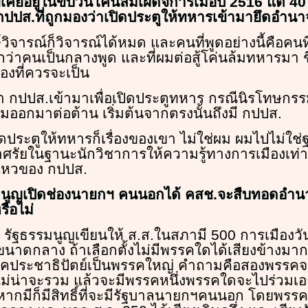
เคยอยู่ในขบวนโค่นล้มเผด็จการเมื่อปี 2516 แต่ 40 ป
กปปส.ที่ถูกมองว่าเปิดประตูให้ทหารเข้ามายึดอำนา
์วิจารณ์ก็วิจารณ์ได้หมด และคนที่พูดอย่างนี้คือคนที
กว่าคนเป็นกลางพูด และที่ผมต่อสู้โค่นล้มทหารมา ช
้องที่ควรจะเป็น
่า กปปส.เข้ามาเพื่อเปิดประตูทหาร กรณีนิรโทษกร
มออกมาต่อต้าน เริ่มต้นจากตรงนั้นถึงมี กปปส.
ดประตูให้ทหารก็เรื่องของเขา ไม่ใช่ผม ผมไปไม่ใ
ศรัยในฐานะนักวิชาการให้ความรู้ทางการเมืองเท่านั
ไหวของ กปปส.
รมนูญเปิดช่องนายกฯ คนนอกได้ คสช.จะสืบทอดอำน
ือไม่
้ รัฐธรรมนูญเขียนให้ ส.ส.ในสภามี 500 การเมืองวัน
าดกลาง ถ้าเลือกตั้งไม่มีพรรคใดได้เสียงข้างมาก
รคประชาธิปัตย์เป็นพรรคใหญ่ คำถามคือสองพรรคจะ
.ไม่น่าจะรวม แล้วจะมีพรรคหนึ่งพรรคใดจะไปร่วม
กมีก็มีสิทธิ์ที่จะมีรัฐบาลนายกฯคนนอก โดยพรรค