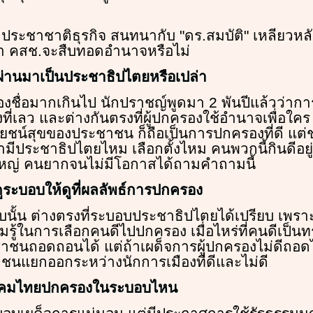
ี ประชาชาติธุรกิจ สนทนากับ "ดร.สมบัติ" เหลียว
่า คสช.จะสืบทอดอำนาจหรือไม่
ี่ผ่านมาเป็นประชาธิปไตยหรือเปล่า
่องชื่อมากเกินไป นักปราชญ์พูดมา 2 พันปีแล้วว่ากา
่เลว และต่างกันตรงที่ผู้ปกครองใช้อำนาจเพื่อใคร 
ยชน์สุขของประชาชน ก็ถือเป็นการปกครองที่ดี แต่
มีประชาธิปไตยไหม เลือกตั้งไหม คนพวกนี้กินดีอยู่ด
ญ่ คนยากจนไม่มีโอกาสได้ถามคำถามนี้
ดูระบอบให้ดูที่ผลลัพธ์การปกครอง
บบนั้น ต่างตรงที่ระบอบประชาธิปไตยได้เปรียบ เพร
ู้ในการเลือกคนดีไปปกครอง เมื่อไหร่ที่คนดีเป็
ะชาชนถอดถอนได้ แต่ถ้าเผด็จการผู้ปกครองไม่ดีถอดไม
นแยกออกระหว่างนักการเมืองที่ดีและไม่ดี
ังคมไทยปกครองในระบอบไหน