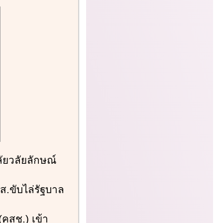
ลัยวลัยลักษณ์
ปส.ขับไล่รัฐบาล
คสช.) เข้า