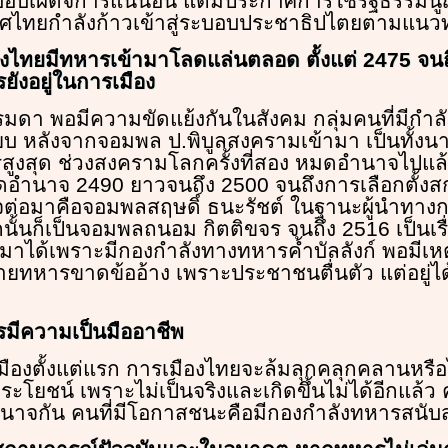
ระบอบเผด็จการแน่นอน แต่มีประกาศการใช้รัฐธรรมนู
ทศไทยกำลังก้าวเข้าสู่ระบอบประชาธิปไตยตามแน
องไทยมีทหารเข้ามาโลดแล่นตลอด ตั้งแต่ 2475 จนถึ
รยังอยู่ในการเมือง
รรมดา พอมีความขัดแย้งกันในสังคม กลุ่มคนที่มีกำล
ียบ หลังจากจอมพล ป.พิบูลสงครามเข้ามา เป็นทั้งนาย
ูงสุด ช่วงสงครามโลกครั้งที่สอง หมดอำนาจไปแล้
ึดอำนาจ 2490 ยาวจนถึง 2500 จนถึงการเลือกตั้ง
าจต่อมาคือจอมพลสฤษดิ์ ธนะรัชต์ ในฐานะผู้นำทาง
นั้นก็เป็นจอมพลถนอม กิตติขจร จนถึง 2516 เป็นเรื
ข้ามาได้เพราะมีกองกำลังทางทหารค้ำบัลลังก์ พอมีเห
ายทหารขาดข้ออ้าง เพราะประชาชนตื่นตัว แต่อยู่ได้แ
รมีความเป็นมืออาชีพ
มืองตั้งแต่แรก การเมืองไทยจะล้มลุกคลุกคลานหรือไ
ระโยชน์ เพราะไม่เป็นจริงและเกิดขึ้นไม่ได้อีกแล้ว
ำนาจกัน คนที่มีโอกาสชนะคือมีกองกำลังทหารสนับ