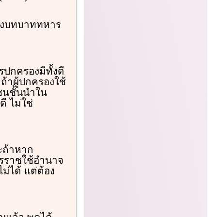
หลังบทบาททหาร
รปกครองมีทั้งดี
ถ้าผู้ปกครองใช้
ชนชั้นนำใน
ี ไม่ใช่
าะถ้าหาก
นทรราชใช้อำนาจ
่ได้ แต่ต้อง