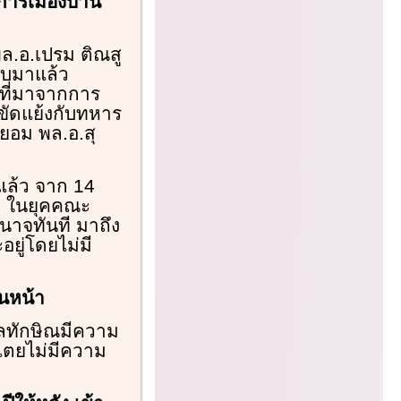
ารเมืองบ้าน
พล.อ.เปรม ติณสู
ับมาแล้ว
ที่มาจากการ
ขัดแย้งกับทหาร
ยอม พล.อ.สุ
ล้ว จาก 14
 ๆ ในยุคคณะ
นาจทันที มาถึง
ยู่โดยไม่มี
อนหน้า
าลทักษิณมีความ
ปไตยไม่มีความ