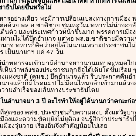
สถานการณ์ปัจจุบันและในอนาคต หากทหารไม่เล่นก
าธิปไตยขึ้นหรือไม่
องทหารอย่างเดียว พอมีการเปลี่ยนแปลงทางการเมือง 
ปี ต่อด้วย พล.อ.ชาติชาย ชุณหะวัณ ทหารไม่น่าจะกล
ื่นตัว และประเทศก้าวหน้าขึ้นมาก พรรคการเมือง
นุนท่านไม่ได้ยึดอำนาจ แต่พอ พล.อ.ชาติชายมีความ
ำนาจ ทหารก็คิดว่าอยู่ได้ไม่นานเพราะประชาชนไม่
ร เป็นนายกฯ แค่ 47 วัน
ู้นำทหารจะเข้ามามีอำนาจยาวนานแทบจะหมดไปแ
้เห็นว่าพลังของประชาชนลุกฮือได้เติบโตขึ้นเรื่อย
งแห่งชาติ (คมช.) ยึดอำนาจแล้ว รีบประกาศคืนอำ
ดอำนาจแล้วก็มีโรดแมป ไม่มีคนไหนกล้าเข้ามาแล้วจะอ
ความสำเร็จของเส้นทางประชาธิปไตย
ู่ในอำนาจมา 3 ปี อะไรทำให้อยู่ได้นานกว่าคณะก่
ที่สุดของ คสช. ประชาชนกับความสงบ ตั้งแต่รัฐบ
มืองและความขัดแย้งไม่ยุติลง จนรู้สึกว่าประชาธิ
มืองวุ่นวาย เรื่องอื่นจึงสำคัญน้อยไปเลย