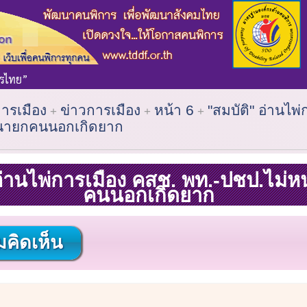
การเมือง
ข่าวการเมือง
หน้า 6
"สมบัติ" อ่านไพ
 นายกคนนอกเกิดยาก
อ่านไพ่การเมือง คสช. พท.-ปชป.ไม่ห
คนนอกเกิดยาก
คิดเห็น