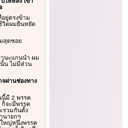
ีให้หลัง เข้า
จ
่อยู่ตรงข้าม
ีวิตผมยืนหยัด
รมสุดซอย
ช่ฐานะแกนนำ ผม
้น ไม่มีส่วน
าจผ่านช่องทาง
นี้มี 2 พรรค
 ก็จะมีพรรค
รวมกันตั้ง
เอานายกฯ
ใหญ่หนึ่งพรรค