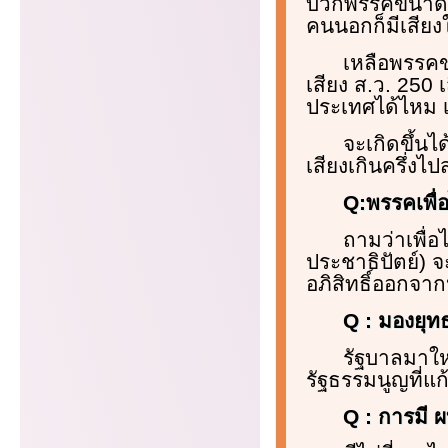
บวกพรรคขนาดกลา
คนนอกก็มีเสียง
เหลือพรรคข
เสียง ส.ว. 250
ประเทศได้ไหม เ
จะเกิดขึ้น
เสียงเกินครึ่ง
Q:พรรคเพื่
ถามว่าเพื่อ
ประชาธิปัตย์) 
อภิสิทธิ์ออกจา
Q : มองยุท
รัฐบาลมาใหม
รัฐธรรมนูญที่แก
Q : การมี 