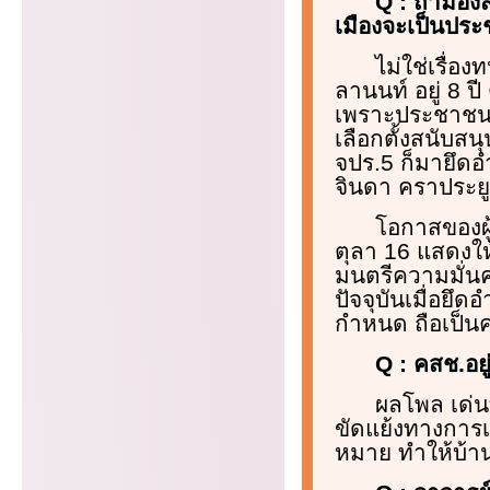
Q : ถ้ามอง
เมืองจะเป็นประช
ไม่ใช่เรื่
ลานนท์ อยู่ 8 
เพราะประชาชนต
เลือกตั้งสนับส
จปร.5 ก็มายึดอ
จินดา คราประยู
โอกาสของผ
ตุลา 16 แสดงให
มนตรีความมั่นค
ปัจจุบันเมื่อยึ
กำหนด ถือเป็น
Q : คสช.อย
ผลโพล เด่น
ขัดแย้งทางการเ
หมาย ทำให้บ้านเ