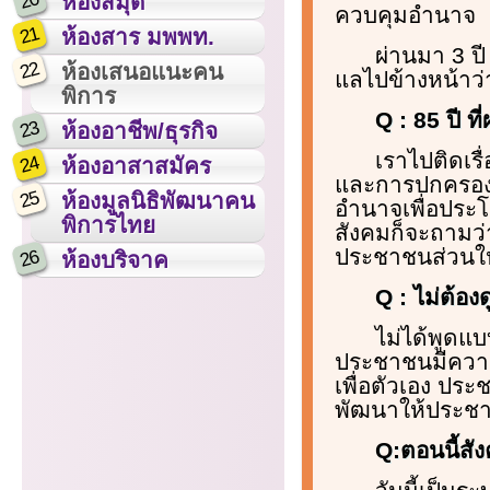
20
ห้องสมุด
ควบคุมอำนาจ
21
ห้องสาร มพพท.
ผ่านมา 3 ป
22
ห้องเสนอแนะคน
แลไปข้างหน้าว
พิการ
Q : 85 ปี ท
23
ห้องอาชีพ/ธุรกิจ
เราไปติดเรื
24
ห้องอาสาสมัคร
และการปกครองที
25
ห้องมูลนิธิพัฒนาคน
อำนาจเพื่อประโ
พิการไทย
สังคมก็จะถามว่า
ประชาชนส่วนให
26
ห้องบริจาค
Q : ไม่ต้อง
ไม่ได้พูดแ
ประชาชนมีความร
เพื่อตัวเอง ปร
พัฒนาให้ประชาช
Q:ตอนนี้ส