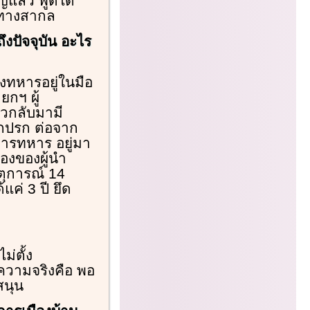
ญแล้ว พูดได้
วทางสากล
งปัจจุบัน อะไร
ังทหารอยู่ในมือ
กฯ ผู้
วกลับมามี
สกปรก ต่อจาก
การทหาร อยู่มา
่องของผู้นำ
ตุการณ์ 14
ค่ 3 ปี ยึด
ม่ตั้ง
 ความจริงคือ พอ
สนุน