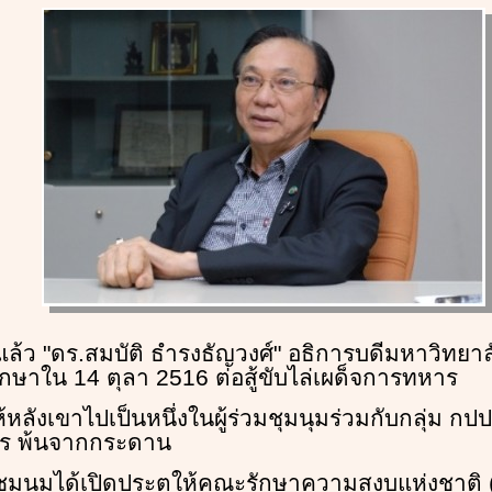
ี่แล้ว "ดร.สมบัติ ธำรงธัญวงศ์" อธิการบดีมหาวิทยา
กษาใน 14 ตุลา 2516 ต่อสู้ขับไล่เผด็จการทหาร
ห้หลังเขาไปเป็นหนึ่งในผู้ร่วมชุมนุมร่วมกับกลุ่ม กป
วัตร พ้นจากกระดาน
มนุมได้เปิดประตูให้คณะรักษาความสงบแห่งชาติ (